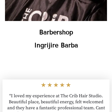
Barbershop
Ingrijire Barba
Evaluată
★
★
★
★
★
la
“I loved my experience at The Crib Hair Studio.
5
Beautiful place, beautiful energy, felt welcomed
din
and they have a fantastic professional team. Cant
5