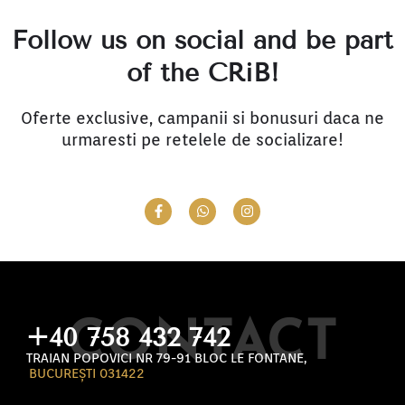
Follow us on social and be part
of the CRiB!
Oferte exclusive, campanii si bonusuri daca ne
urmaresti pe retelele de socializare!
F
W
I
a
h
n
c
a
s
e
t
t
b
s
a
o
a
g
o
p
r
k
p
a
-
m
CONTACT
f
+40 758 432 742
TRAIAN POPOVICI NR 79-91 BLOC LE FONTANE,
BUCUREȘTI 031422