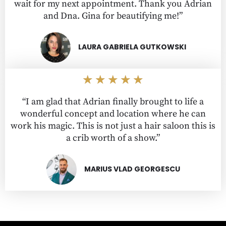
wait for my next appointment. Thank you Adrian
and Dna. Gina for beautifying me!”
LAURA GABRIELA GUTKOWSKI
Evaluată
★
★
★
★
★
la
“I am glad that Adrian finally brought to life a
5
wonderful concept and location where he can
din
work his magic. This is not just a hair saloon this is
5
a crib worth of a show.”
MARIUS VLAD GEORGESCU