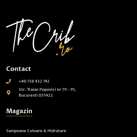
Contact
+40 758 432 742
Str. Traian Popovici nr 79 - 91,
Bucuresti 031422
Magazin
Sampoane Culoare & Hidratare