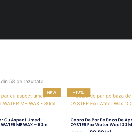
 din 58 de rezultate
Prețul
Prețul
-12%
NEW
inițial
curent
a
este:
fost:
88,88 lei
ar Cu Aspect Umed –
Ceara De Par Pe Baza De Ap
101,00 lei.
1 WATER ME WAX – 80ml
OYSTER Fixi Water Wax 100 M