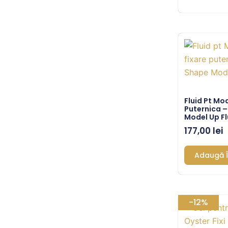
Fluid Pt Mo
Puternica –
Model Up Fl
177,00
lei
Adaugă Î
Pr
-12%
in
a