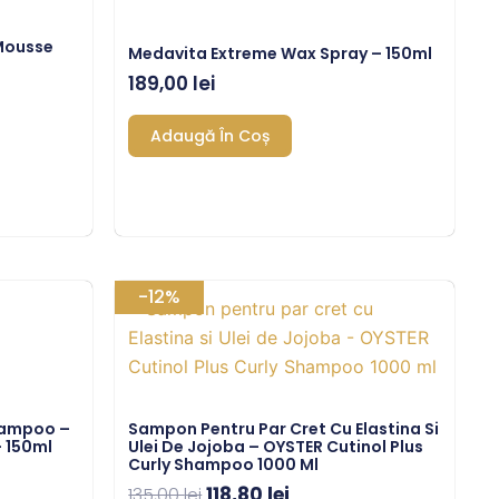
 Mousse
Medavita Extreme Wax Spray – 150ml
189,00
lei
Adaugă În Coș
Prețul
Prețul
-12%
inițial
curent
a
este:
fost:
118,80 lei.
135,00 lei.
hampoo –
Sampon Pentru Par Cret Cu Elastina Si
 150ml
Ulei De Jojoba – OYSTER Cutinol Plus
Curly Shampoo 1000 Ml
118,80
lei
135,00
lei