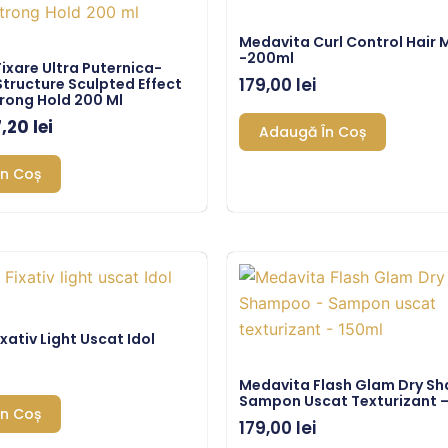
st:
57,20 lei.
Medavita Curl Control Hair
,00 lei.
-200ml
Fixare Ultra Puternica-
179,00
lei
 Structure Sculpted Effect
trong Hold 200 Ml
7,20
lei
Adaugă În Coș
n Coș
xativ Light Uscat Idol
Medavita Flash Glam Dry S
Sampon Uscat Texturizant –
n Coș
179,00
lei