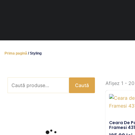
Prima pagină
/ Styling
Caută
Afișez 1 - 20
Caută
după:
Ceara De P
Framesi 43