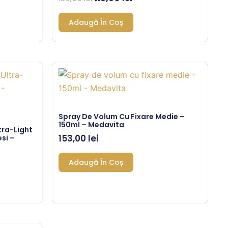
Adaugă În Coș
Spray De Volum Cu Fixare Medie –
150ml – Medavita
tra-Light
153,00
lei
si –
Adaugă În Coș