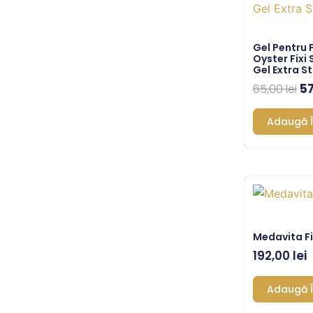
fo
65
Gel Pentru 
Oyster Fixi
Gel Extra S
5
65,00
lei
Adaugă Î
Medavita Fi
192,00
lei
Adaugă Î