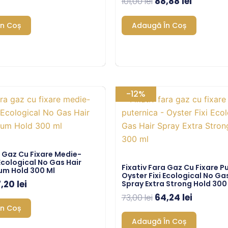
88,88
lei
101,00
lei
n Coș
Adaugă În Coș
ețul
Prețul
Prețul
Prețul
-12%
ițial
curent
inițial
curent
este:
a
este:
st:
57,20 lei.
fost:
64,24 lei
,00 lei.
73,00 lei.
a Gaz Cu Fixare Medie-
 Ecological No Gas Hair
Fixativ Fara Gaz Cu Fixare P
um Hold 300 Ml
Oyster Fixi Ecological No Ga
7,20
lei
Spray Extra Strong Hold 300
64,24
lei
73,00
lei
n Coș
Adaugă În Coș