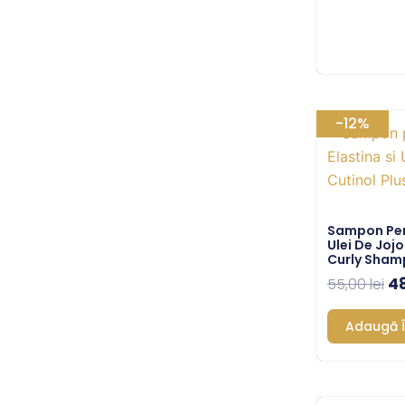
Pr
-12%
in
a
fo
55
Sampon Pent
Ulei De Joj
Curly Sham
4
55,00
lei
Adaugă Î