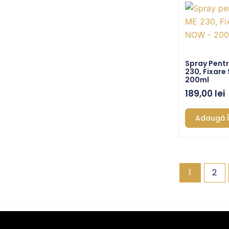
Spray Pent
230, Fixare
200ml
189,00
lei
Adaugă Î
1
2