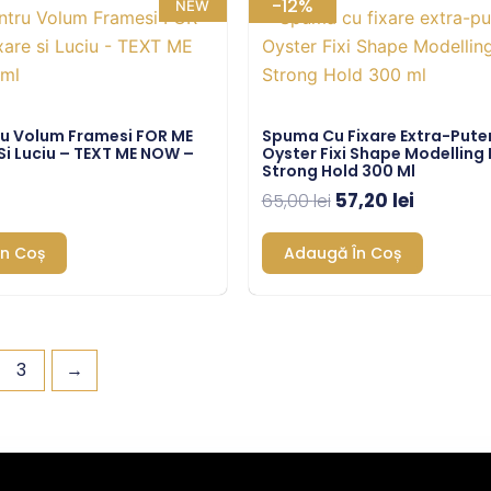
Prețul
Prețul
-12%
NEW
inițial
curent
a
este:
fost:
57,20 lei
65,00 lei.
ru Volum Framesi FOR ME
Spuma Cu Fixare Extra-Pute
 Si Luciu – TEXT ME NOW –
Oyster Fixi Shape Modelling
Strong Hold 300 Ml
57,20
lei
65,00
lei
n Coș
Adaugă În Coș
3
→