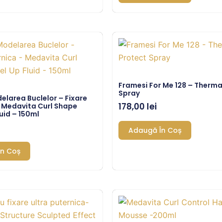
Framesi For Me 128 – Therma
Spray
delarea Buclelor – Fixare
178,00
lei
 Medavita Curl Shape
uid – 150ml
Adaugă În Coș
n Coș
ețul
Prețul
ițial
curent
este: