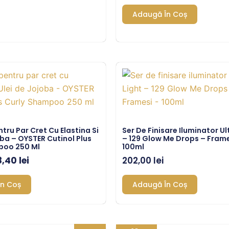
Adaugă În Coș
ețul
Prețul
ițial
curent
este:
st:
48,40 lei.
,00 lei.
ru Par Cret Cu Elastina Si
Ser De Finisare Iluminator Ul
oba – OYSTER Cutinol Plus
– 129 Glow Me Drops – Frame
poo 250 Ml
100ml
8,40
lei
202,00
lei
n Coș
Adaugă În Coș