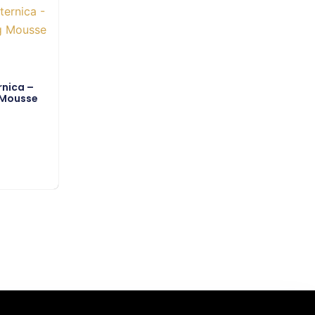
.
rnica –
 Mousse