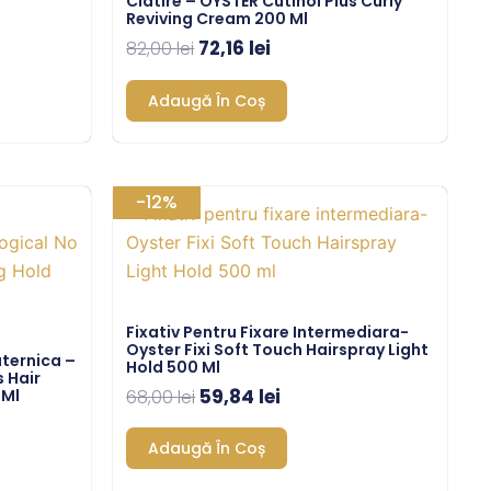
Clatire – OYSTER Cutinol Plus Curly
Reviving Cream 200 Ml
72,16
lei
82,00
lei
Adaugă În Coș
Prețul
Prețul
-12%
inițial
curent
a
este:
.
fost:
59,84 lei.
68,00 lei.
Fixativ Pentru Fixare Intermediara-
Oyster Fixi Soft Touch Hairspray Light
uternica –
Hold 500 Ml
s Hair
59,84
lei
 Ml
68,00
lei
Adaugă În Coș