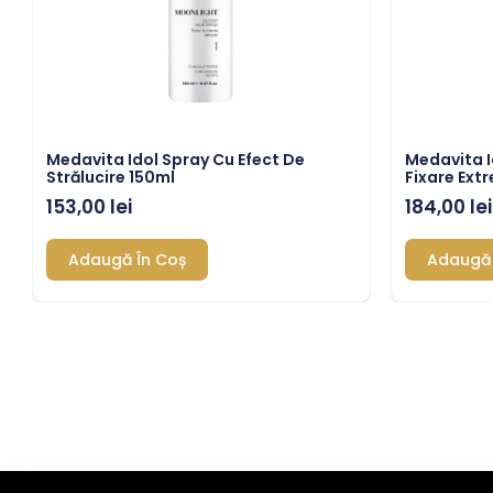
Medavita Idol Spray Cu Efect De
Medavita I
Strălucire 150ml
Fixare Ext
153,00
lei
184,00
lei
Adaugă În Coș
Adaugă 