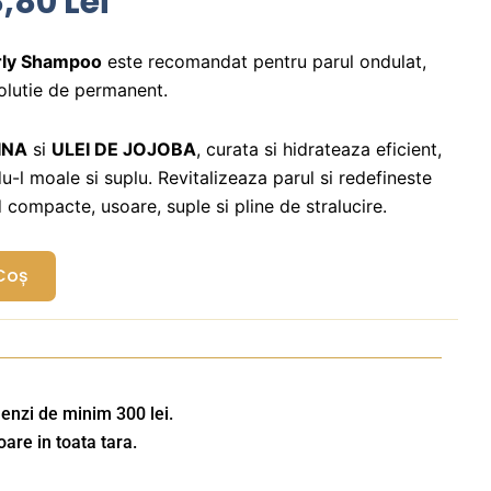
ețul
Prețul
8,80
Lei
țial
Curent
Este:
rly Shampoo
este recomandat pentru parul ondulat,
solutie de permanent.
st:
118,80 Lei.
5,00 Lei.
INA
si
ULEI DE JOJOBA
, curata si hidrateaza eficient,
u-l moale si suplu. Revitalizeaza parul si redefineste
 compacte, usoare, suple si pline de stralucire.
Coș
enzi de minim 300 lei.
oare in toata tara.