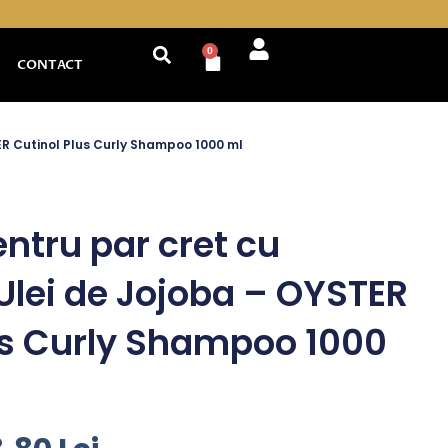
0
Cart
CONTACT
ER Cutinol Plus Curly Shampoo 1000 ml
tru par cret cu
 Ulei de Jojoba – OYSTER
us Curly Shampoo 1000