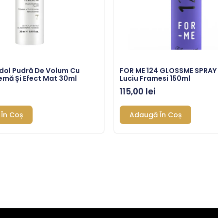
dol Pudră De Volum Cu
FOR ME 124 GLOSSME SPRAY
remă Și Efect Mat 30ml
Luciu Framesi 150ml
115,00
lei
În Coș
Adaugă În Coș