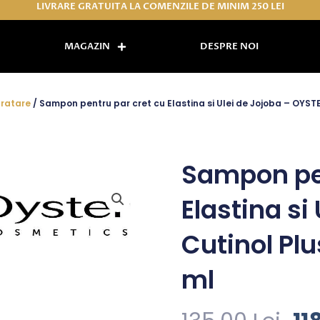
LIVRARE GRATUITA LA COMENZILE DE MINIM 250 LEI
MAGAZIN
DESPRE NOI
dratare
/ Sampon pentru par cret cu Elastina si Ulei de Jojoba – OYST
Sampon pen
Elastina si
Cutinol Pl
ml