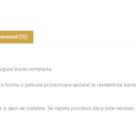
Ulei
de
Jojoba
-
OYSTER
Recenzii (0)
Cutinol
Plus
Curly
Shampoo
 asigura bucle compacte.
1000
ml
orma o pelicula protectoare ajutand la restabilirea barierei
 si apoi se clateste. Se repeta procesul daca este necesar.