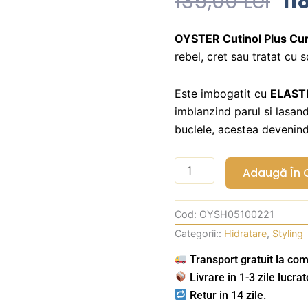
Pr
135,00
Lei
11
Ini
A
OYSTER Cutinol Plus Cu
rebel, cret sau tratat cu 
Fo
13
Este imbogatit cu
ELAST
imblanzind parul si lasand
buclele, acestea devenind
Cantitate
Adaugă În 
Sampon
pentru
Cod:
OYSH05100221
par
Categorii::
Hidratare
,
Styling
cret
cu
Transport gratuit la com
Elastina
Livrare in 1-3 zile lucrat
si
Retur in 14 zile.