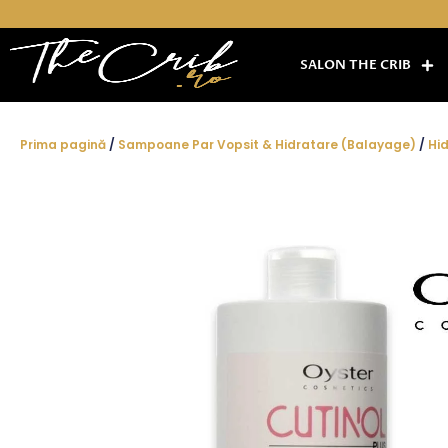
Skip
to
content
SALON THE CRIB
Prima pagină
/
Sampoane Par Vopsit & Hidratare (Balayage)
/
Hi