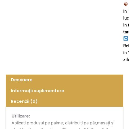
in 
lu
in 
tar
Re
in
zil
Descriere
Informații suplimentare
Recenzii (0)
Utilizare:
Aplicați produsul pe palme, distribuiți pe păr,masați și