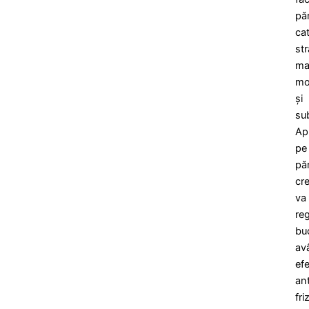
păr
cat
str
ma
mo
și
su
Apl
pe
pă
cre
va
re
buc
av
ef
ant
fri