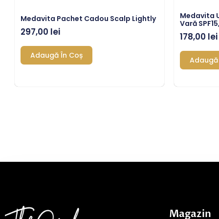
Medavita U
Medavita Pachet Cadou Scalp Lightly
Vară SPF15
297,00
lei
178,00
lei
Adaugă În Coș
Adaugă 
Magazin