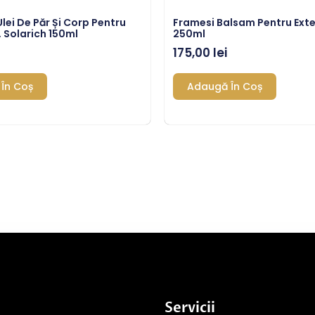
lei De Păr Și Corp Pentru
Framesi Balsam Pentru Exte
, Solarich 150ml
250ml
175,00
lei
În Coș
Adaugă În Coș
Servicii