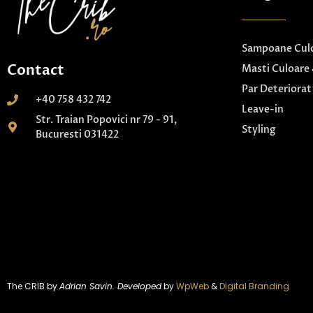
Sampoane Culo
Contact
Masti Culoare 
Par Deteriorat
+40 758 432 742
Leave-in
Str. Traian Popovici nr 79 - 91,
Styling
Bucuresti 031422
The CRIB by
Adrian Savin. Developed
by
WpWeb
&
Digital Branding