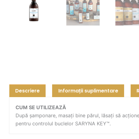
Descriere
Informații suplimentare
CUM SE UTILIZEAZĂ
După șamponare, masați bine părul, lăsați să acțione
pentru controlul buclelor SARYNA KEY™.