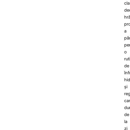
cla
de
hră
pr
a
păr
pe
o
rut
de
în
hid
și
re
ca
du
de
la
zi