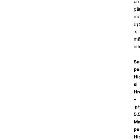
un
pă
mo
uș
și
mă
în
Sa
pe
Hi
si
Hr
–
p
5.
Ma
pe
Hi