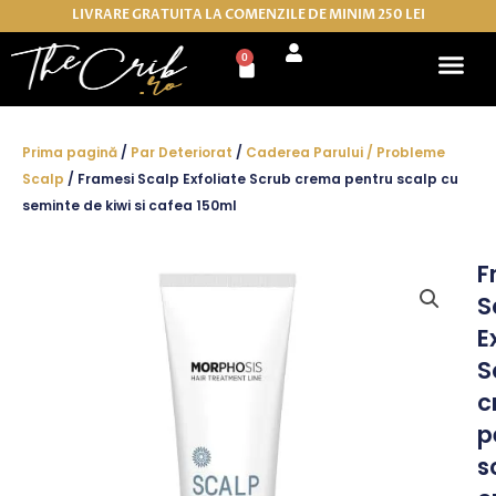
Skip
LIVRARE GRATUITA LA COMENZILE DE MINIM 250 LEI
to
0
Cart
content
Prima pagină
/
Par Deteriorat
/
Caderea Parului / Probleme
Scalp
/ Framesi Scalp Exfoliate Scrub crema pentru scalp cu
seminte de kiwi si cafea 150ml
F
S
E
S
c
p
s