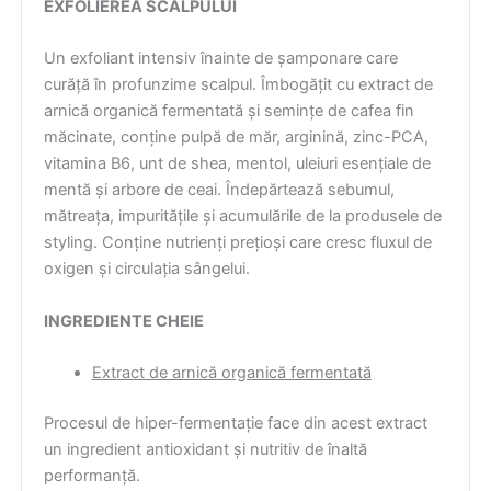
EXFOLIEREA SCALPULUI
Un exfoliant intensiv înainte de șamponare care
curăță în profunzime scalpul. Îmbogățit cu extract de
arnică organică fermentată și semințe de cafea fin
măcinate, conține pulpă de măr, arginină, zinc-PCA,
vitamina B6, unt de shea, mentol, uleiuri esențiale de
mentă și arbore de ceai. Îndepărtează sebumul,
mătreața, impuritățile și acumulările de la produsele de
styling. Conține nutrienți prețioși care cresc fluxul de
oxigen și circulația sângelui.
INGREDIENTE CHEIE
Extract de arnică organică fermentată
Procesul de hiper-fermentație face din acest extract
un ingredient antioxidant și nutritiv de înaltă
performanță.