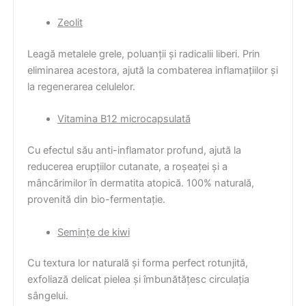
Zeolit
Leagă metalele grele, poluanții și radicalii liberi. Prin
eliminarea acestora, ajută la combaterea inflamațiilor și
la regenerarea celulelor.
Vitamina B12 microcapsulată
Cu efectul său anti-inflamator profund, ajută la
reducerea erupțiilor cutanate, a roșeaței și a
mâncărimilor în dermatita atopică. 100% naturală,
provenită din bio-fermentație.
Semințe de kiwi
Cu textura lor naturală și forma perfect rotunjită,
exfoliază delicat pielea și îmbunătățesc circulația
sângelui.