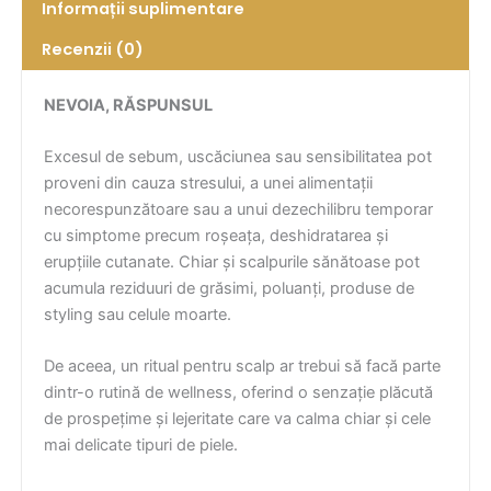
Informații suplimentare
Recenzii (0)
NEVOIA, RĂSPUNSUL
Excesul de sebum, uscăciunea sau sensibilitatea pot
proveni din cauza stresului, a unei alimentații
necorespunzătoare sau a unui dezechilibru temporar
cu simptome precum roșeața, deshidratarea și
erupțiile cutanate. Chiar și scalpurile sănătoase pot
acumula reziduuri de grăsimi, poluanți, produse de
styling sau celule moarte.
De aceea, un ritual pentru scalp ar trebui să facă parte
dintr-o rutină de wellness, oferind o senzație plăcută
de prospețime și lejeritate care va calma chiar și cele
mai delicate tipuri de piele.