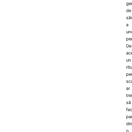
ge
de
să
a
un
pe
De
ac
un
rit
pe
sc
ar
tre
să
fa
pa
din
o