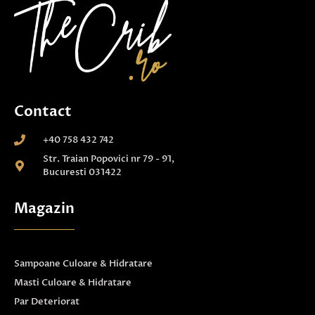
Contact
+40 758 432 742
Str. Traian Popovici nr 79 - 91,
Bucuresti 031422
Magazin
Sampoane Culoare & Hidratare
Masti Culoare & Hidratare
Par Deteriorat