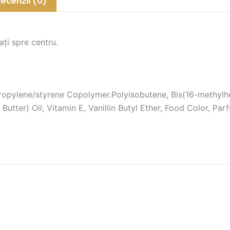
Recenzii (0)
ți spre centru.
propylene/styrene Copolymer.Polyisobutene, Bis(16-methylh
utter) Oil, Vitamin E, Vanillin Butyl Ether, Food Color, Par