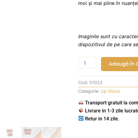
moi și mai pline în nuanțe
Imaginile sunt cu caracter
dispozitivul de pe care s
Cantitate
Adaugă În 
Lip
Gloss
Cod:
01022
Nesquik
Categorie:
Lip Gloss
Matte
Choco
Transport gratuit la com
Mua
Livrare in 1-3 zile lucrat
Retur in 14 zile.