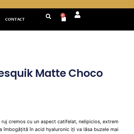
0
Cart
CONTACT
Nesquik Matte Choco
ruj cremos cu un aspect catifelat, nelipicios, extrem
a îmbogățită în acid hyaluronic iți va lăsa buzele mai