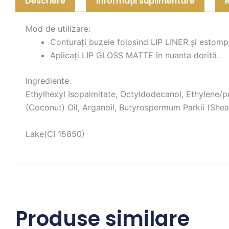
Descriere
Informații suplimentare
Mod de utilizare:
Conturați buzele folosind LIP LINER și estompa
Aplicați LIP GLOSS MATTE în nuanta dorită.
Ingrediente:
Ethylhexyl Isopalmitate, Octyldodecanol, Ethylene/
(Coconut) Oil, Arganoil, Butyrospermum Parkii (Shea B
Lake(CI 15850)
Produse similare