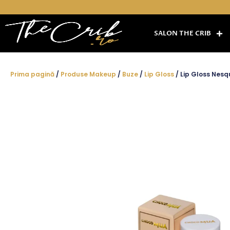
Skip
to
content
SALON THE CRIB
Prima pagină
/
Produse Makeup
/
Buze
/
Lip Gloss
/ Lip Gloss Nes