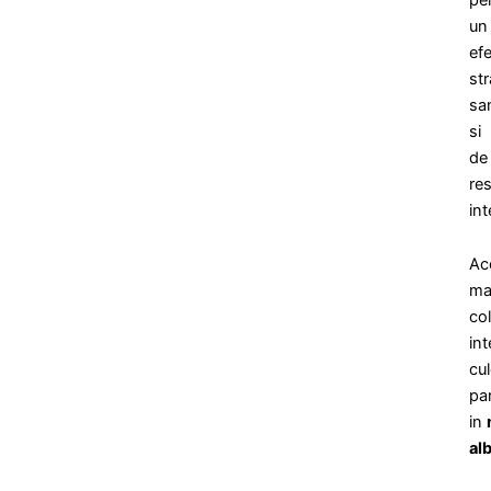
un
ef
str
sa
si
de
res
int
Ac
ma
co
int
cu
par
in
al