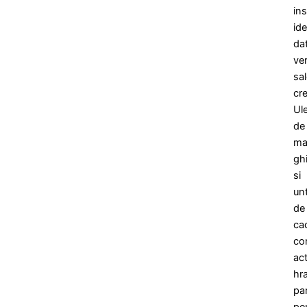
in
ide
dat
ver
sa
cr
Ule
de
ma
gh
si
unt
de
ca
co
ac
hr
par
pe