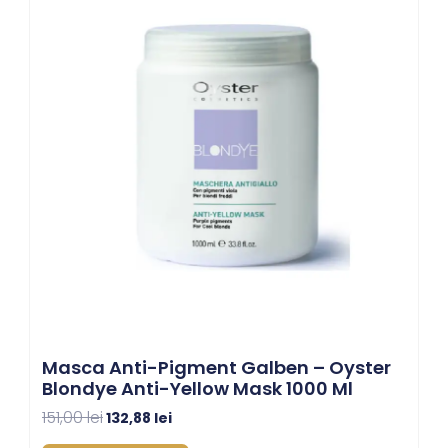
a
este:
fost:
132,88 lei.
151,00 lei.
Masca Anti-Pigment Galben – Oyster
Blondye Anti-Yellow Mask 1000 Ml
151,00
lei
132,88
lei