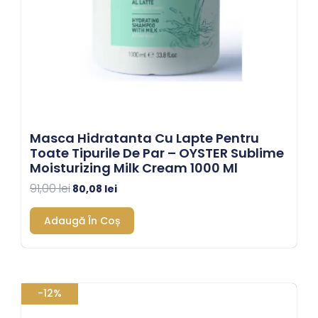
Masca Hidratanta Cu Lapte Pentru
Toate Tipurile De Par – OYSTER Sublime
Moisturizing Milk Cream 1000 Ml
91,00
lei
80,08
lei
Adaugă În Coș
Prețul
Prețul
-12%
inițial
curent