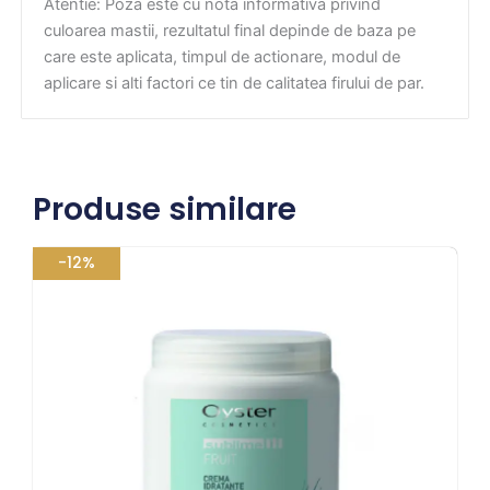
Atentie: Poza este cu nota informativa privind
culoarea mastii, rezultatul final depinde de baza pe
care este aplicata, timpul de actionare, modul de
aplicare si alti factori ce tin de calitatea firului de par.
Produse similare
Prețul
Prețul
-12%
inițial
curent
a
este:
fost:
80,08 lei.
91,00 lei.