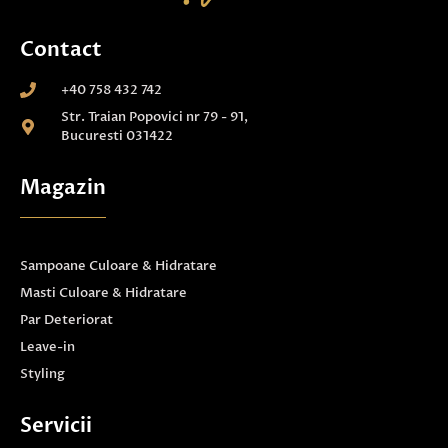
Contact
+40 758 432 742
Str. Traian Popovici nr 79 - 91,
Bucuresti 031422
Magazin
Sampoane Culoare & Hidratare
Masti Culoare & Hidratare
Par Deteriorat
Leave-in
Styling
Servicii