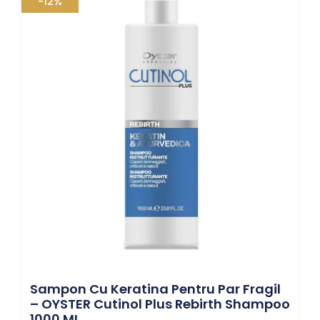
-12%
inițial
curent
a
este:
fost:
118,80 lei.
135,00 lei.
Sampon Cu Keratina Pentru Par Fragil
– OYSTER Cutinol Plus Rebirth Shampoo
1000 ML