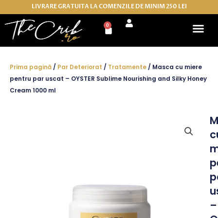
Skip
LIVRARE GRATUITA LA COMENZILE DE MINIM 250 LEI
to
0
Cart
content
Prima pagină
/
Par Deteriorat
/
Tratamente
/ Masca cu miere
pentru par uscat – OYSTER Sublime Nourishing and Silky Honey
Cream 1000 ml
M
c
m
p
p
u
–