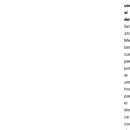
us
si
de
far
str
Mi
bi
cu
pe
put
ei
um
hr
par
in
ti
ce
co