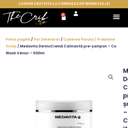
Skip
LIVRARE GRATUITA LA COMENZILE DE MINIM 250 LEI
to
0
Cart
content
Prima pagină
/
Par Deteriorat
/
Caderea Parului / Probleme
Scalp
/ Medavita DermoCremă Calmantă pre-șampon – Co
Wash Velour – 500ml
M
D
C
p
ș
–
C