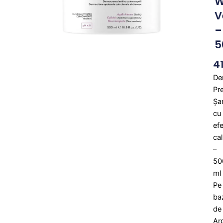
W
V
–
5
4
De
Pr
Șa
cu
ef
ca
–
50
ml
Pe
ba
de
Arg