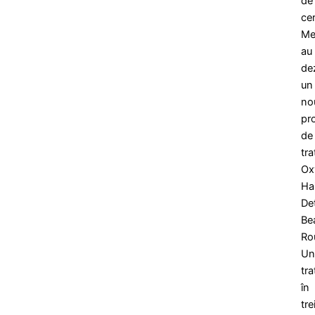
de
ce
Me
au
de
un
no
pr
de
tr
Ox
Ha
De
Be
Ro
Un
tr
în
tre