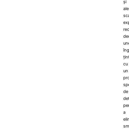
și
ale
sca
exp
re
de
un
îngr
țin
cu
un
pr
sp
de
det
pe
a
el
sm