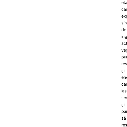
et
ca
ex
sin
de
in
act
ve
pur
re
și
en
ca
la
sc
și
păr
să
res