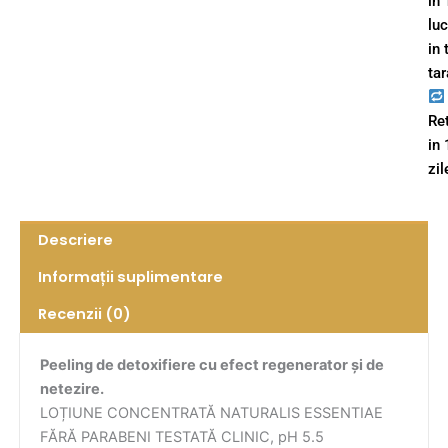
in 
lu
in 
tar
Re
in
zil
Descriere
Informații suplimentare
Recenzii (0)
Peeling de detoxifiere cu efect regenerator și de
netezire.
LOȚIUNE CONCENTRATĂ NATURALIS ESSENTIAE
FĂRĂ PARABENI TESTATĂ CLINIC, pH 5.5