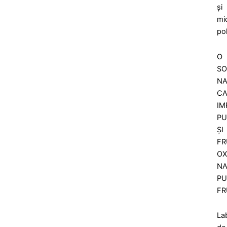
și
mic
po
O
SO
NA
CA
IM
PU
ȘI
FR
OX
NA
PU
FR
La