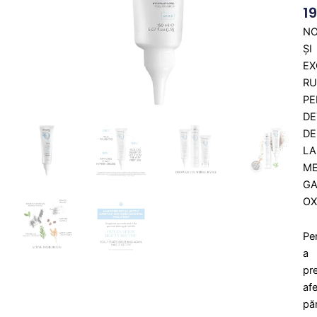
1
N
ȘI
EX
RU
PE
DE
DE
LA
ME
G
O
Pe
a
pr
afe
păr