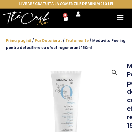
Skip
LIVRARE GRATUITA LA COMENZILE DE MINIM 250 LEI
to
0
Cart
content
Prima pagină
/
Par Deteriorat
/
Tratamente
/ Medavita Peeling
pentru detoxifiere cu efect regenerant 150ml
M
P
p
d
c
e
r
1