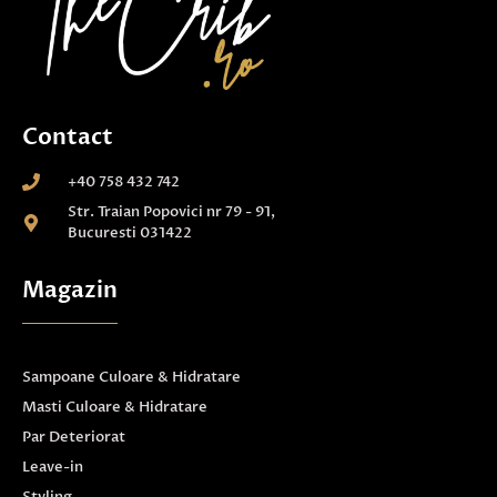
Contact
+40 758 432 742
Str. Traian Popovici nr 79 - 91,
Bucuresti 031422
Magazin
Sampoane Culoare & Hidratare
Masti Culoare & Hidratare
Par Deteriorat
Leave-in
Styling