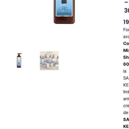
–
3
1
Fo
av
Co
Mi
Sh
60
la
SA
KE
îm
ar
cr
d
S
KE