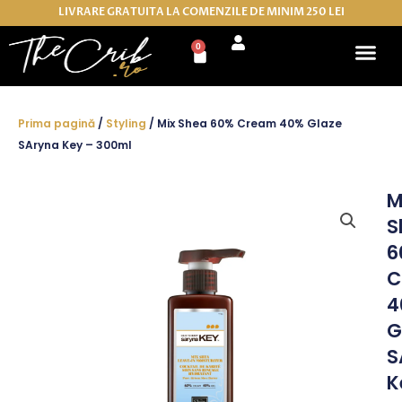
Skip
LIVRARE GRATUITA LA COMENZILE DE MINIM 250 LEI
to
0
Cart
content
Prima pagină
/
Styling
/ Mix Shea 60% Cream 40% Glaze
SAryna Key – 300ml
M
S
6
C
4
G
S
K