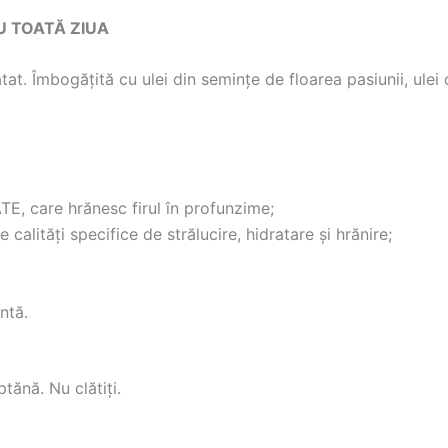
U TOATĂ ZIUA
at. Îmbogățită cu ulei din semințe de floarea pasiunii, ulei 
care hrănesc firul în profunzime;
ități specifice de strălucire, hidratare și hrănire;
ntă.
tănă. Nu clătiți.