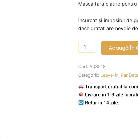
Masca fara clatire pentru
Încurcat și imposibil de ge
deshidratat are nevoie de 
Cantitate
Adaugă În 
Framesi
MORPHOSIS
Cod:
A03518
SUBLIMIS
Categorii::
Leave-in
,
Par Dete
OIL
ALL
Transport gratuit la com
DAY
Livrare in 1-3 zile lucrat
Leave-
Retur in 14 zile.
In