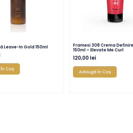
Framesi 308 Crema Definire
ă Leave-In Gold 150ml
150ml – Elevate Me Curl
i
120,00
lei
În Coș
Adaugă În Coș