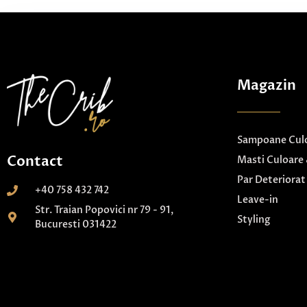
Magazin
Sampoane Culo
Contact
Masti Culoare 
Par Deteriorat
+40 758 432 742
Leave-in
Str. Traian Popovici nr 79 - 91,
Styling
Bucuresti 031422