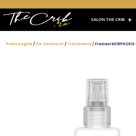
Skip
to
content
SALON THE CRIB
Prima pagină
/
Par Deteriorat
/
Tratamente
/ Framesi MORPHOSIS S