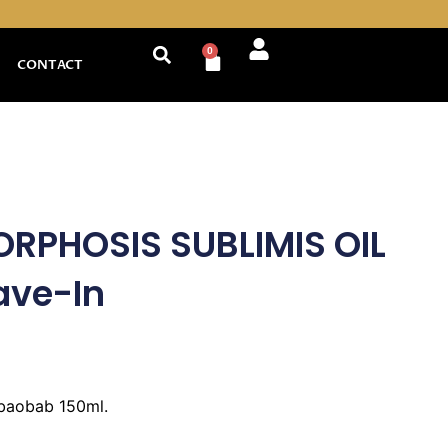
0
Cart
CONTACT
RPHOSIS SUBLIMIS OIL
ave-In
 baobab 150ml.