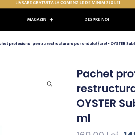
LIVRARE GRATUITA LA COMENZILE DE MINIM 250 LEI
MAGAZIN
DESPRE NOI
chet profesional pentru restructurare par ondulat/cret- OYSTER Subl
Pachet pro
restructur
OYSTER Sub
ml