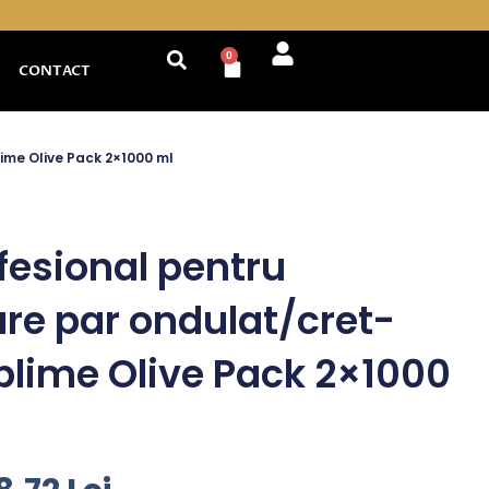
0
Cart
CONTACT
ime Olive Pack 2×1000 ml
fesional pentru
are par ondulat/cret-
lime Olive Pack 2×1000