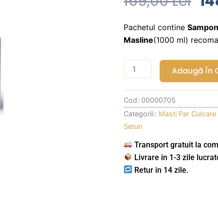
Pr
169,00
Lei
14
Ini
A
Pachetul contine
Sampon 
Masline
(1000 ml) recoman
Fo
16
Cantitate
Adaugă În 
Pachet
profesional
Cod:
00000705
pentru
Categorii::
Masti Par Culoare
restructurare
Seturi
par
ondulat/cret-
Transport gratuit la com
OYSTER
Livrare in 1-3 zile lucrat
Sublime
Retur in 14 zile.
Olive
Pack
2x1000
ml