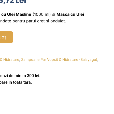
ețul
Prețul
8,72
Lei
țial
Curent
Este:
cu Ulei Masline
(1000 ml) si
Masca cu Ulei
date pentru parul cret si ondulat.
st:
148,72 Lei.
9,00 Lei.
Coș
 & Hidratare
,
Sampoane Par Vopsit & Hidratare (Balayage)
,
enzi de minim 300 lei.
oare in toata tara.