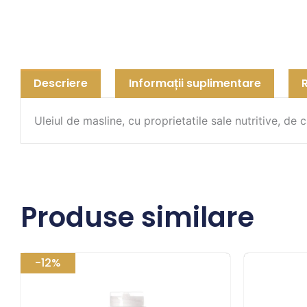
Descriere
Informații suplimentare
Uleiul de masline, cu proprietatile sale nutritive, de 
Produse similare
Prețul
Prețul
-12%
inițial
curent
a
este: