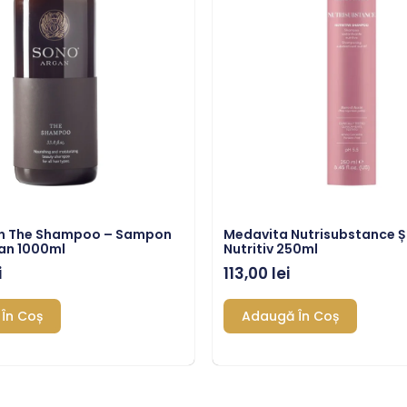
n The Shampoo – Sampon
Medavita Nutrisubstance
an 1000ml
Nutritiv 250ml
i
113,00
lei
În Coș
Adaugă În Coș