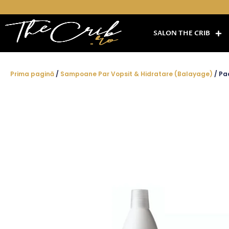
Skip
to
content
SALON THE CRIB
Prima pagină
/
Sampoane Par Vopsit & Hidratare (Balayage)
/ Pa