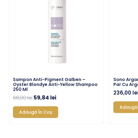
fost:
59,84 lei.
68,00 lei.
Sampon Anti-Pigment Galben –
Sono Arga
Oyster Blondye Anti-Yellow Shampoo
Par Cu Arg
250 Ml
236,00
le
59,84
lei
68,00
lei
Adaugă 
Adaugă În Coș