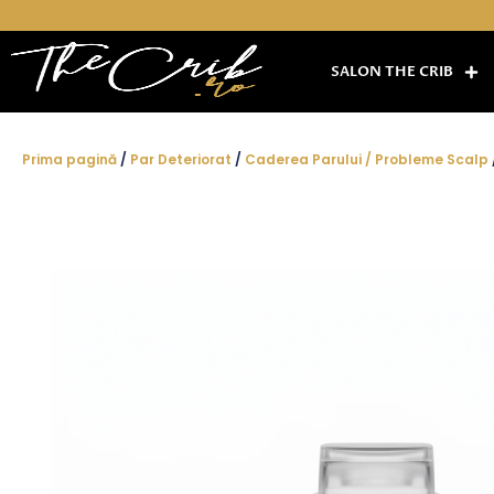
Skip
to
content
SALON THE CRIB
Prima pagină
/
Par Deteriorat
/
Caderea Parului / Probleme Scalp