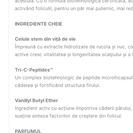
acestuia. Cu o formulă biotehnologică certificată, ace
activând foliculii, pentru un păr mai puternic, mai rezi
INGREDIENTE CHEIE
Celule stem din viță de vie
Împreună cu extracte hidrolizate de rucola și nuc, co
active cresc vitalitatea și longevitatea scalpului și a
Tri-C-Peptides™
Un complex biotehnologic de peptide microîncapsulate
căderea și fortificând structura firului.
Vanillyl Butyl Ether
Ingredient activ cu acțiune împotriva căderii părului
susține sinteza factorilor de creștere din folicul.
PARFUMUL