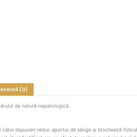
250ml
Recenzii (0)
părului de natură nepatologică.
 cărui depuneri reduc aportul de sânge și blochează foliculii