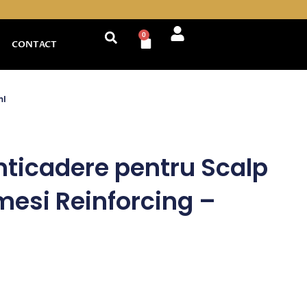
0
Cart
CONTACT
ml
ticadere pentru Scalp
mesi Reinforcing –