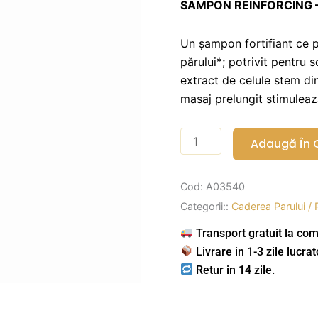
SAMPON REINFORCING 
Un șampon fortifiant ce po
părului*; potrivit pentru 
extract de celule stem din
masaj prelungit stimulează 
Cantitate
Adaugă În 
Sampon
Anticadere
Cod:
A03540
pentru
Categorii::
Caderea Parului /
Scalp
Gras
Transport gratuit la com
-
Livrare in 1-3 zile lucrat
Framesi
Retur in 14 zile.
Reinforcing
-