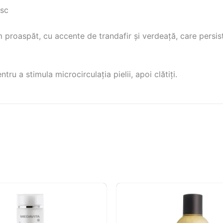
osc
 proaspăt, cu accente de trandafir și verdeață, care persis
tru a stimula microcirculația pielii, apoi clătiți.