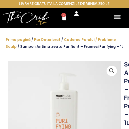
Skip
LIVRARE GRATUITA LA COMENZILE DE MINIM 250 LEI
to
0
Cart
content
Prima pagină
/
Par Deteriorat
/
Caderea Parului / Probleme
Scalp
/ Sampon Antimatreata Purifiant – Framesi Purifying – 1L
S
A
P
–
F
P
–
1