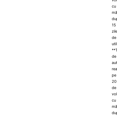
cu
mă
du
15
zil
de
uti
**
de
au
rea
pe
20
de
vol
cu
mă
du