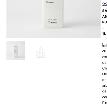
2
S
AN
PU
–
1L
Îm
cu
ex
de
Ch
ule
de
ar
de
cea
Pi