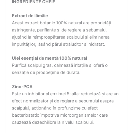
INGREDIENTE CHEIE
Extract de lămâie
Acest extract botanic 100% natural are proprietăți
astringente, purifiante și de reglare a sebumului,
ajutând la reîmprospătarea scalpului și eliminarea
impurităților, lăsând părul strălucitor și hidratat.
Ulei esențial de mentă 100% natural
Purifică scalpul gras, calmează iritațiile și oferă o
senzație de prospețime de durată.
Zinc-PCA
Este un inhibitor al enzimei 5-alfa-reductază și are un
efect normalizator și de reglare a sebumului asupra
scalpului, acționând în profunzime cu efect
bacteriostatic împotriva microorganismelor care
cauzează dezechilibre la nivelul scalpului.