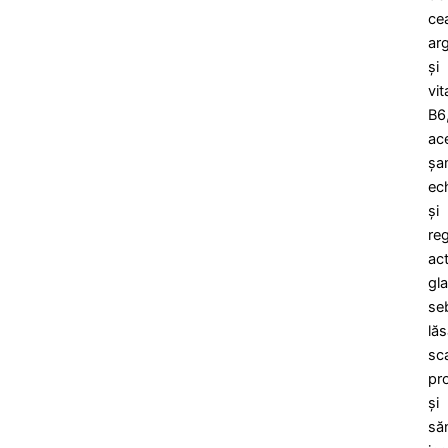
cea
ar
și
vi
B6
ac
șa
ech
și
re
act
gl
se
lă
sc
pr
și
să