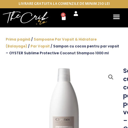
Skip
LIVRARE GRATUITA LA COMENZILE DE MINIM 250 LEI
to
0
Cart
content
Prima pagină
/
Sampoane Par Vopsit & Hidratare
(Balayage)
/
Par Vopsit
/ Sampon cu cocos pentru par vopsit
– OYSTER Sublime Protective Coconut Shampoo 1000 ml
S
c
c
p
p
v
–