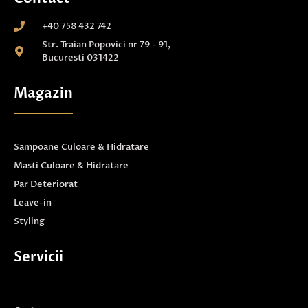
+40 758 432 742
Str. Traian Popovici nr 79 - 91,
Bucuresti 031422
Magazin
Sampoane Culoare & Hidratare
Masti Culoare & Hidratare
Par Deteriorat
Leave-in
Styling
Servicii