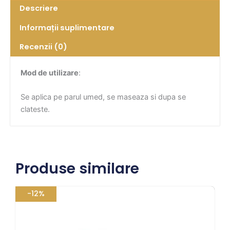
Descriere
Informații suplimentare
Recenzii (0)
Mod de utilizare
:
Se aplica pe parul umed, se maseaza si dupa se
clateste.
Produse similare
Prețul
Prețul
-12%
inițial
curent
a
este:
fost:
148,72 lei.