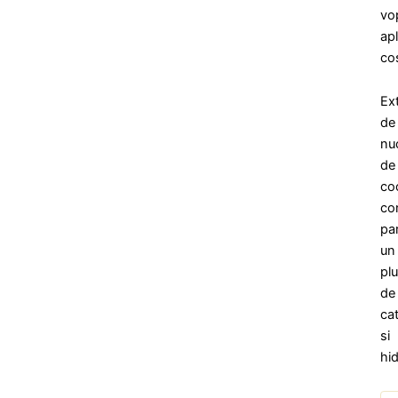
vo
apl
co
Ext
de
nu
de
co
co
par
un
pl
de
cat
si
hid