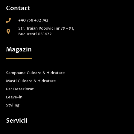
Contact
+40 758 432 742
Str. Traian Popovici nr 79 - 91,
Bucuresti 031422
Magazin
Sampoane Culoare & Hidratare
Masti Culoare & Hidratare
Par Deteriorat
Leave-in
Styling
Servicii