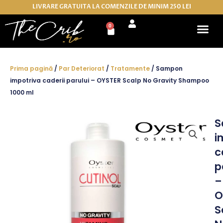
Skip
LIVRARE GRATUITA LA COMENZILE DE MINIM 250 LEI
to
0
Cart
content
Prima pagină
/
Par Deteriorat
/
Tratamente
/ Sampon
impotriva caderii parului – OYSTER Scalp No Gravity Shampoo
1000 ml
S
i
c
p
–
O
S