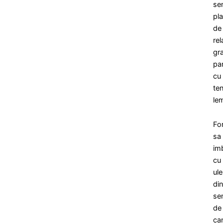
se
pl
de
rel
gra
pa
cu
te
le
Fo
sa
im
cu
ule
di
se
de
ca