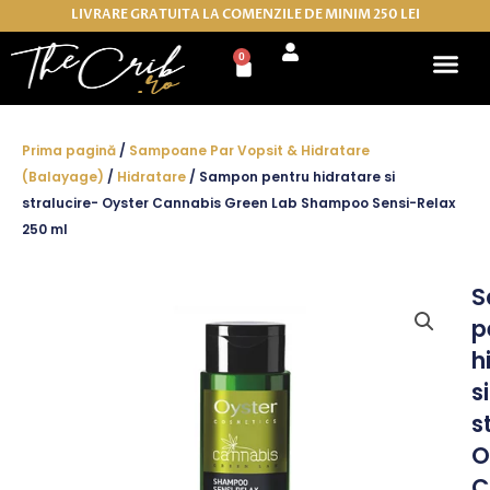
Skip
LIVRARE GRATUITA LA COMENZILE DE MINIM 250 LEI
to
0
Cart
content
Prima pagină
/
Sampoane Par Vopsit & Hidratare
(Balayage)
/
Hidratare
/ Sampon pentru hidratare si
stralucire- Oyster Cannabis Green Lab Shampoo Sensi-Relax
250 ml
S
p
h
si
s
O
C