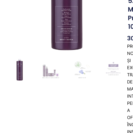
5
M
P
1
3
PR
N
ȘI
EX
TR
DE
M
IN
PE
A
OF
ÎN
IN