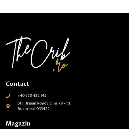
Contact
+40 758 432 742
Str. Traian Popovici nr 79 - 91,
Bucuresti 031422
Magazin