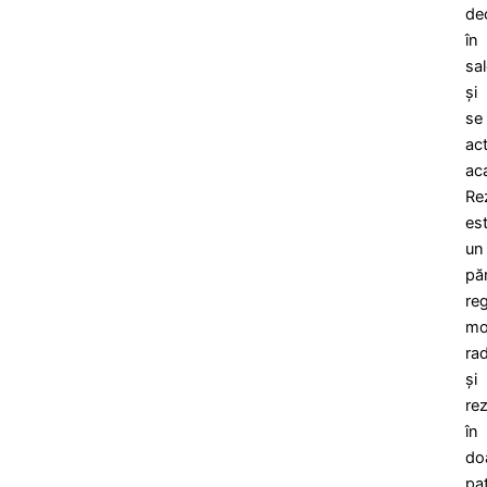
de
în
sa
și
se
ac
ac
Rez
es
un
pă
re
mo
ra
și
rez
în
do
pa