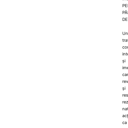
PE
PĂ
DE
Un
tr
co
in
și
ime
ca
rev
și
res
re
nat
ac
ca