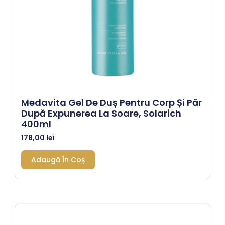
Medavita Gel De Duș Pentru Corp Și Păr
După Expunerea La Soare, Solarich
400ml
178,00
lei
Adaugă În Coș