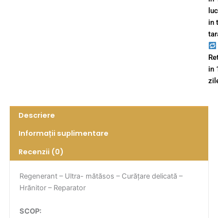
lu
in 
tar
Re
in
zil
Descriere
Informații suplimentare
Recenzii (0)
Regenerant – Ultra- mătăsos – Curățare delicată –
Hrănitor – Reparator
SCOP: