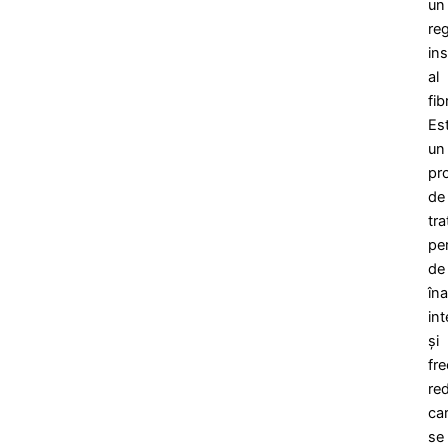
un
re
in
al
fib
Es
un
pr
de
tr
pe
de
îna
int
și
fr
re
ca
se