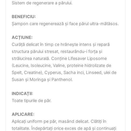
Sistem de regenerare a părului.
BENEFICIU:
Șampon care regenerează și face părul ultra-mătăsos.
ACȚIUNE:
Curăță delicat în timp ce hrănește intens și repară
structura părului stresat, restaurându-i forța și
strălucirea naturală. Conține Lifesaver Liposome
(Leucine, Isoleucine, Valine, proteine hidrolizate de
Spelt, Creatine), Cyperus, Sacha inci, Linseed, ulei de
Susan și Moringa și Panthenol.
INDICAȚII:
Toate tipurile de păr.
APLICARE:
Aplicați uniform pe păr, masând delicat. Clătiți în
totalitate. Îndepărtați orice exces de apă și continuați