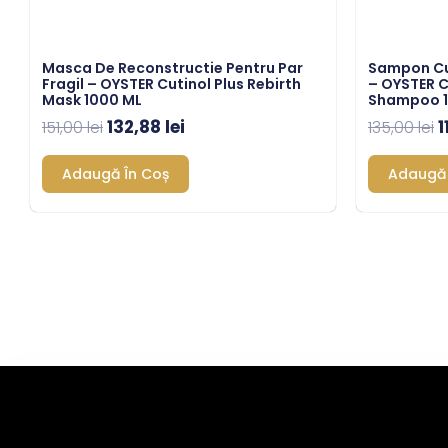
Masca De Reconstructie Pentru Par
Sampon Cu 
Fragil – OYSTER Cutinol Plus Rebirth
– OYSTER C
Mask 1000 ML
Shampoo 1
132,88
lei
1
151,00
lei
135,00
lei
Adaugă În Coș
Adaugă 