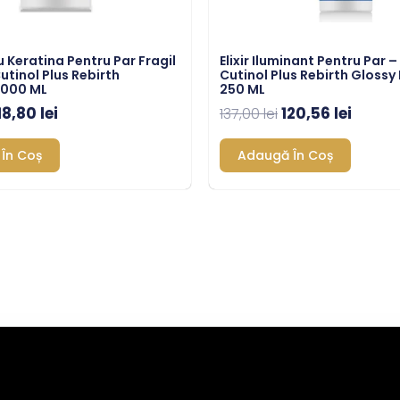
Keratina Pentru Par Fragil
Elixir Iluminant Pentru Par 
utinol Plus Rebirth
Cutinol Plus Rebirth Glossy
000 ML
250 ML
18,80
lei
120,56
lei
137,00
lei
În Coș
Adaugă În Coș