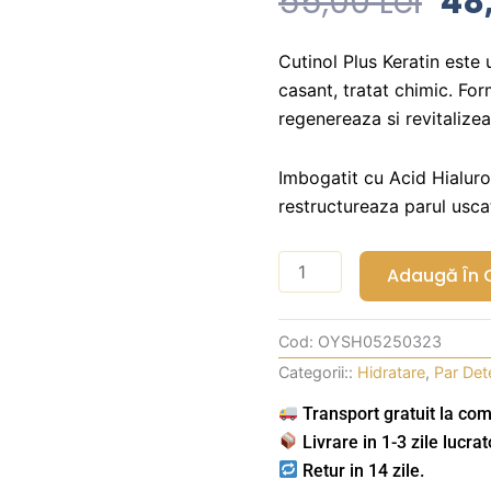
Pre
55,00
Lei
48
Ini
A
Cutinol Plus Keratin este
casant, tratat chimic. For
Fos
regenereaza si revitalizea
55,
Imbogatit cu Acid Hialuroni
restructureaza parul uscat,
Cantitate
Adaugă În 
Sampon
restructurant
Cod:
OYSH05250323
cu
Categorii::
Hidratare
,
Par Det
Acid
Hialuronic
Transport gratuit la com
si
Livrare in 1-3 zile lucrat
Keratina
Retur in 14 zile.