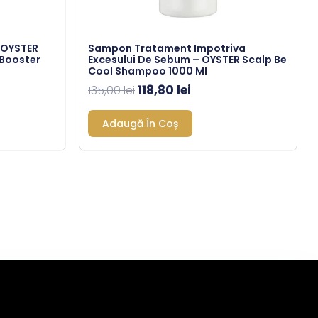
– OYSTER
Sampon Tratament Impotriva
 Booster
Excesului De Sebum – OYSTER Scalp Be
Cool Shampoo 1000 Ml
118,80
lei
135,00
lei
Adaugă În Coș