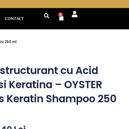
0
Cart
CONTACT
oo 250 ml
tructurant cu Acid
 si Keratina – OYSTER
us Keratin Shampoo 250