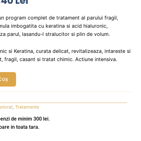
țul
Prețul
,40
Lei
țial
Curent
Este:
 un program complet de tratament al parului fragil,
mula imbogatita cu keratina si acid hialuronic,
t:
48,40 Lei.
za parul, lasandu-l stralucitor si plin de volum.
00 Lei.
c si Keratina, curata delicat, revitalizeaza, intareste si
 fragil, casant si tratat chimic. Actiune intensiva.
Coș
eriorat
,
Tratamente
enzi de minim 300 lei.
oare in toata tara.