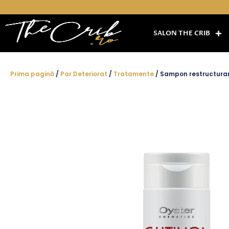
Skip
to
content
SALON THE CRIB
Prima pagină
/
Par Deteriorat
/
Tratamente
/ Sampon restructurant