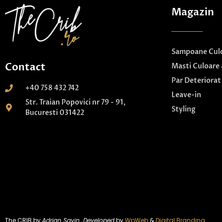
Magazin
Sampoane Culo
Contact
Masti Culoare 
Par Deteriorat
+40 758 432 742
Leave-in
Str. Traian Popovici nr 79 - 91,
Styling
Bucuresti 031422
The CRIB by
Adrian Savin. Developed
by
WpWeb
&
Digital Branding