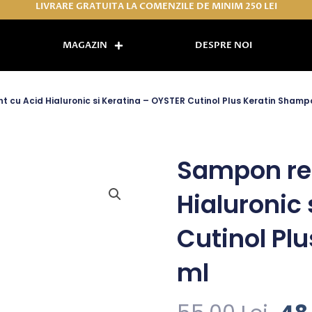
LIVRARE GRATUITA LA COMENZILE DE MINIM 250 LEI
MAGAZIN
DESPRE NOI
 cu Acid Hialuronic si Keratina – OYSTER Cutinol Plus Keratin Shamp
Sampon res
Hialuronic
Cutinol Pl
ml