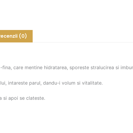
-
OYSTER
Cutinol
Plus
Keratin
Recenzii (0)
Shampoo
250
ml
-fina, care mentine hidratarea, sporeste stralucirea si imbun
i, intareste parul, dandu-i volum si vitalitate.
si apoi se clateste.