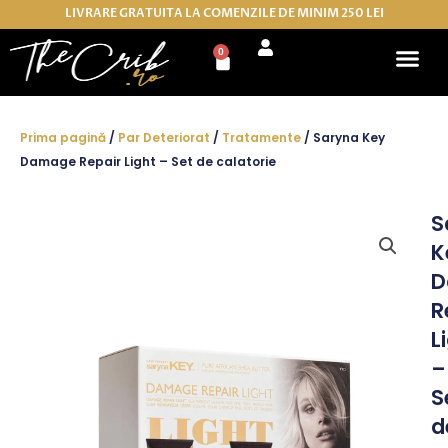
Skip
LIVRARE GRATUITA LA COMENZILE DE MINIM 250 LEI
to
0
Cart
content
Prima pagină
/
Par Deteriorat
/
Tratamente
/ Saryna Key
Damage Repair Light – Set de calatorie
S
K
D
R
L
–
S
d