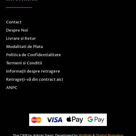
Contact
Despre Noi
Livrare si Retur
Modalitati de Plata
Politica de Confidentialitate
Termeni si Conditii
Informații despre retragere
Retrageți-vă din contract aici
ANPC
The CRIB by
Adrian Savin. Developed
by
WpWeb
&
Digital Branding