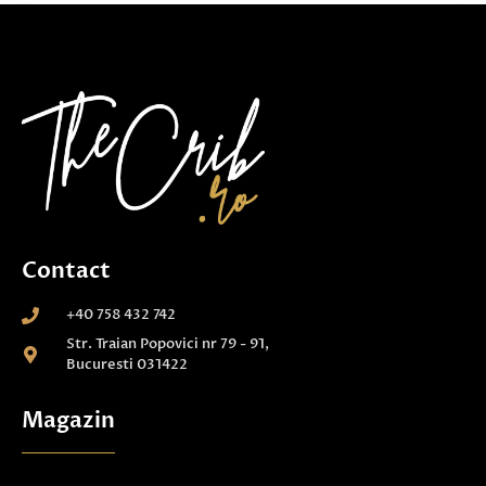
Contact
+40 758 432 742
Str. Traian Popovici nr 79 - 91,
Bucuresti 031422
Magazin