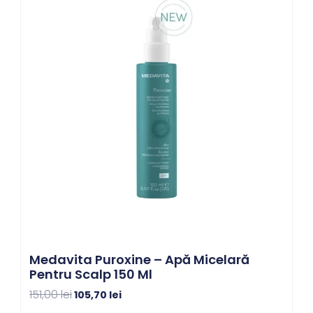
a
este:
fost:
105,70 lei.
151,00 lei.
Medavita Puroxine – Apă Micelară
Pentru Scalp 150 Ml
151,00
lei
105,70
lei