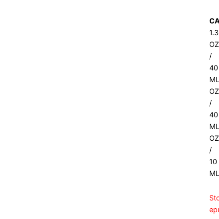
CA
1.
OZ
/
40
ML
OZ
/
40
ML
OZ
/
10
M
St
ep