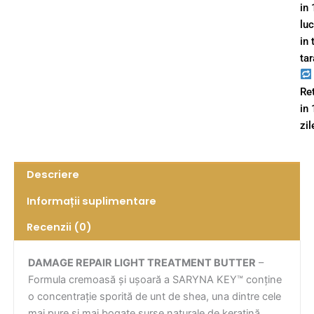
in 
lu
in 
tar
Re
in
zil
Descriere
Informații suplimentare
Recenzii (0)
DAMAGE REPAIR LIGHT TREATMENT BUTTER
–
Formula cremoasă și ușoară a SARYNA KEY™ conține
o concentrație sporită de unt de shea, una dintre cele
mai pure și mai bogate surse naturale de keratină,