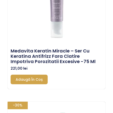
Medavita Keratin Miracle – Ser Cu
Keratina Antifrizz Fara Clatire
Impotriva Porozitatii Excesive -75 Ml
221,00
lei
Adaugă În Coș
Prețul
Prețul
-30%
inițial
curent