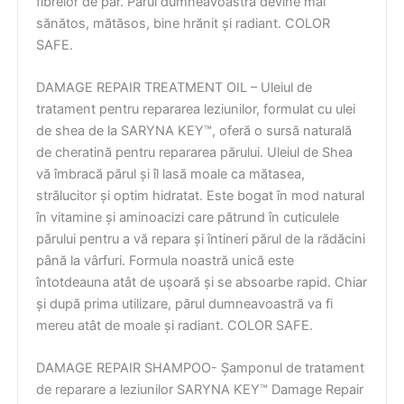
fibrelor de păr. Părul dumneavoastră devine mai
sănătos, mătăsos, bine hrănit și radiant. COLOR
SAFE.
DAMAGE REPAIR TREATMENT OIL – Uleiul de
tratament pentru repararea leziunilor, formulat cu ulei
de shea de la SARYNA KEY™, oferă o sursă naturală
de cheratină pentru repararea părului. Uleiul de Shea
vă îmbracă părul și îl lasă moale ca mătasea,
strălucitor și optim hidratat. Este bogat în mod natural
în vitamine și aminoacizi care pătrund în cuticulele
părului pentru a vă repara și întineri părul de la rădăcini
până la vârfuri. Formula noastră unică este
întotdeauna atât de ușoară și se absoarbe rapid. Chiar
și după prima utilizare, părul dumneavoastră va fi
mereu atât de moale și radiant. COLOR SAFE.
DAMAGE REPAIR SHAMPOO- Șamponul de tratament
de reparare a leziunilor SARYNA KEY™ Damage Repair