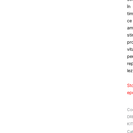
în
ti
ce
am
st
pr
vit
pe
re
lez
St
ep
Co
DR
KIT
Cat