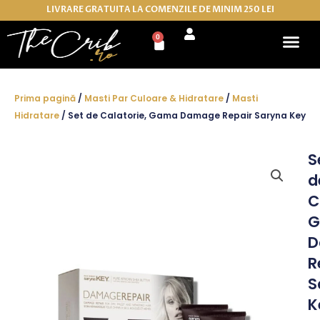
Skip
LIVRARE GRATUITA LA COMENZILE DE MINIM 250 LEI
to
0
Cart
content
Prima pagină
/
Masti Par Culoare & Hidratare
/
Masti
Hidratare
/ Set de Calatorie, Gama Damage Repair Saryna Key
S
d
C
G
D
R
S
K