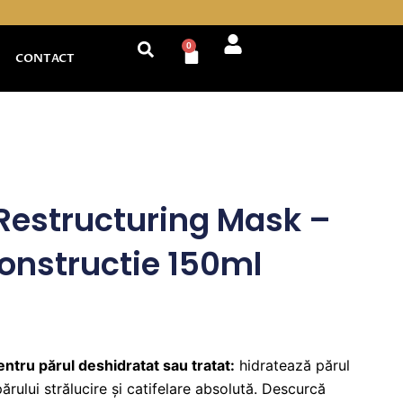
0
Cart
CONTACT
Restructuring Mask –
nstructie 150ml
tru părul deshidratat sau tratat:
hidratează părul
părului strălucire și catifelare absolută. Descurcă