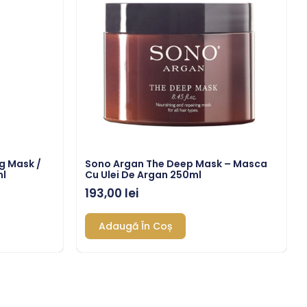
g Mask /
Sono Argan The Deep Mask – Masca
ml
Cu Ulei De Argan 250ml
193,00
lei
Adaugă În Coș