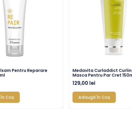
alsam Pentru Reparare
Medavita Curladdict Curlin
0ml
Masca Pentru Par Cret 150
129,00
lei
În Coș
Adaugă În Coș