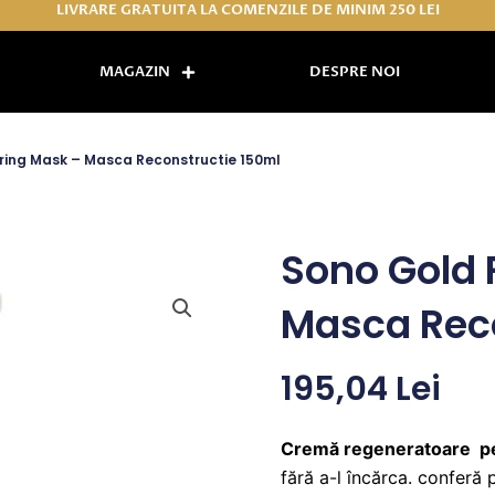
LIVRARE GRATUITA LA COMENZILE DE MINIM 250 LEI
MAGAZIN
DESPRE NOI
ring Mask – Masca Reconstructie 150ml
Sono Gold 
Masca Reco
195,04
Lei
Cremă regeneratoare pen
fără a-l încărca. conferă 