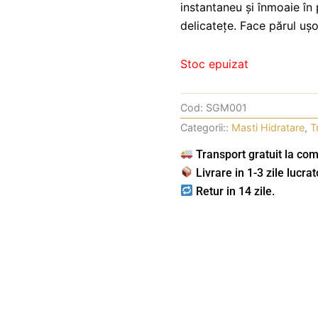
instantaneu și înmoaie în
delicatețe. Face părul ușor
Stoc epuizat
Cod:
SGM001
Categorii::
Masti Hidratare
,
T
Transport gratuit la com
Livrare in 1-3 zile lucrat
Retur in 14 zile.