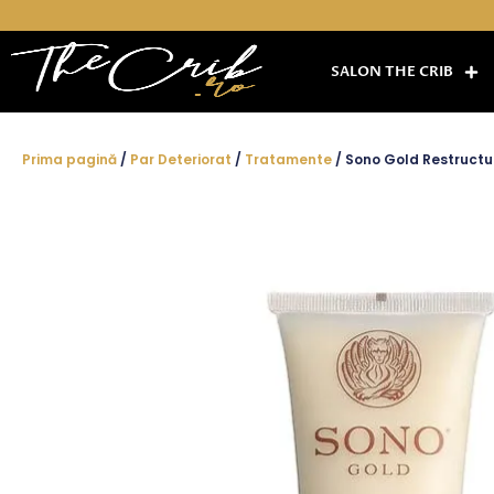
Skip
to
content
SALON THE CRIB
Prima pagină
/
Par Deteriorat
/
Tratamente
/ Sono Gold Restructu