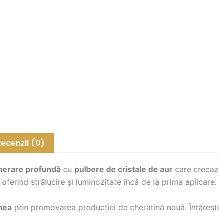
Recenzii (0)
nerare profundă
cu
pulbere de cristale de aur
care creează
 oferind strălucire și luminozitate încă de la prima aplicare.
nea
prin promovarea producției de cheratină nouă. Întărește 