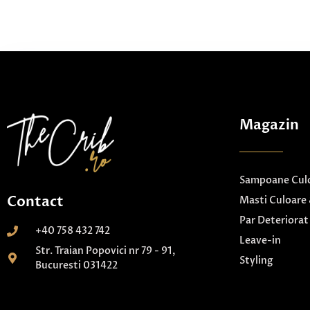
Magazin
Sampoane Culo
Contact
Masti Culoare 
Par Deteriorat
+40 758 432 742
Leave-in
Str. Traian Popovici nr 79 - 91,
Styling
Bucuresti 031422