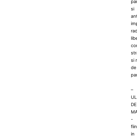
par
si
an
im
rad
libe
co
str
si 
de
par
–
UL
DE
M
-
fi
in