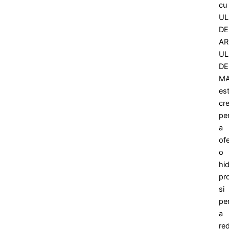
cu
UL
DE
AR
UL
DE
M
es
cr
pe
a
ofe
o
hid
pr
si
pe
a
re