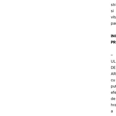
str
si
vit
par
IN
PR
–
UL
DE
AR
cu
pu
ef
de
hr
a