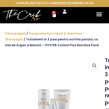
Skip
LIVRARE GRATUITA LA COMENZILE DE MINIM 250 LEI
to
0
Cart
content
Prima pagină
/
Sampoane Par Vopsit & Hidratare
(Balayage)
/ Tratament in 3 pasi pentru nutritia parului, cu
Ulei de Argan si Marula – OYSTER Cutinol Plus Nutritive Pack
T
i
3
p
p
n
p