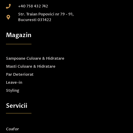
+40 758 432 742
Str. Traian Popovici nr 79 - 91,
Bucuresti 031422
Magazin
Sampoane Culoare & Hidratare
Masti Culoare & Hidratare
Par Deteriorat
Leave-in
Styling
Servicii
Coafor