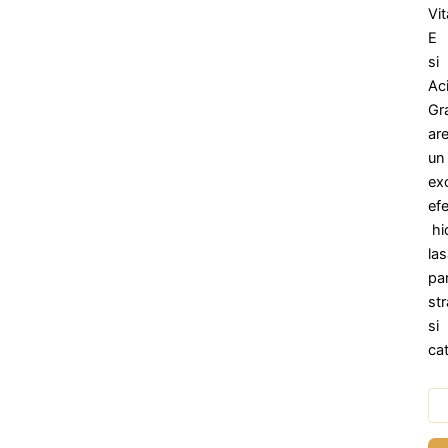
Vi
E
si
Aci
Gr
ar
un
ex
ef
hi
la
par
str
si
cat
Can
Tr
in