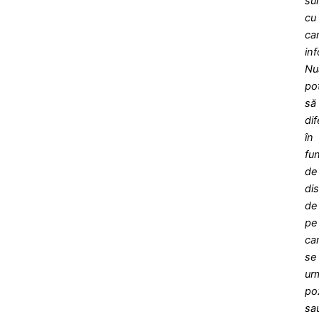
su
cu
ca
inf
Nu
po
să
dif
în
fu
de
dis
de
pe
ca
se
ur
po
sa