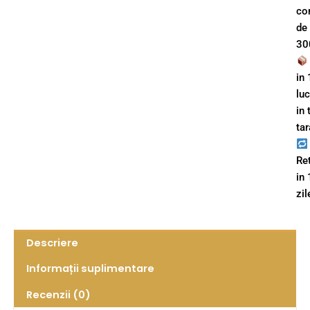
co
de
300
in 
lu
in 
tar
Re
in
zil
Descriere
Informații suplimentare
Recenzii (0)