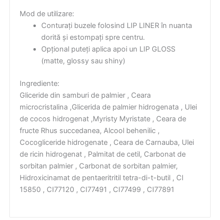
Mod de utilizare:
Conturați buzele folosind LIP LINER în nuanta
dorită și estompați spre centru.
Opțional puteți aplica apoi un LIP GLOSS
(matte, glossy sau shiny)
Ingrediente:
Gliceride din samburi de palmier , Ceara
microcristalina ,Glicerida de palmier hidrogenata , Ulei
de cocos hidrogenat ,Myristy Myristate , Ceara de
fructe Rhus succedanea, Alcool behenilic ,
Cocogliceride hidrogenate , Ceara de Carnauba, Ulei
de ricin hidrogenat , Palmitat de cetil, Carbonat de
sorbitan palmier , Carbonat de sorbitan palmier,
Hidroxicinamat de pentaeritritil tetra-di-t-butil , Cl
15850 , CI77120 , CI77491 , CI77499 , CI77891