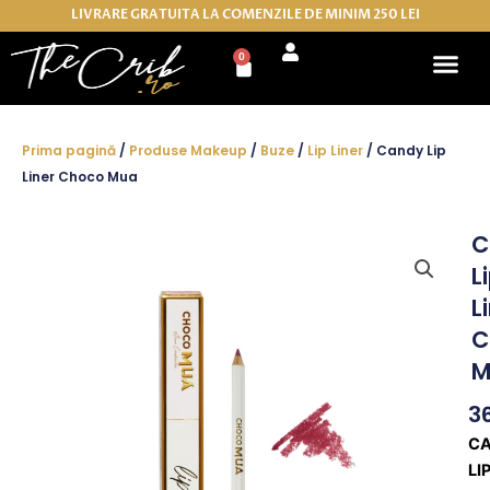
Skip
LIVRARE GRATUITA LA COMENZILE DE MINIM 250 LEI
to
0
Cart
content
Prima pagină
/
Produse Makeup
/
Buze
/
Lip Liner
/ Candy Lip
Liner Choco Mua
C
L
L
C
M
3
C
LI