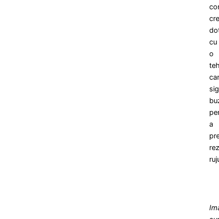
co
cr
do
cu
o
te
ca
sig
bu
pe
a
pr
re
ruj
Im