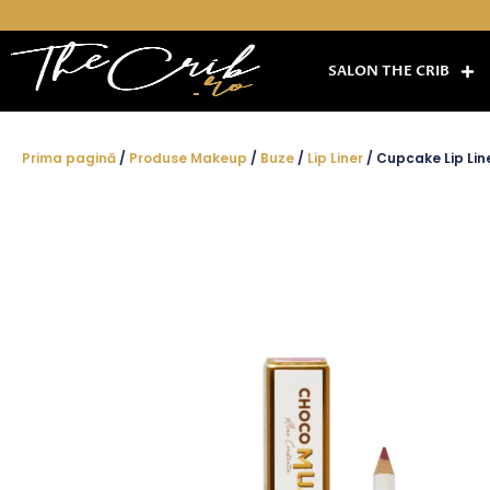
Skip
to
content
SALON THE CRIB
Prima pagină
/
Produse Makeup
/
Buze
/
Lip Liner
/ Cupcake Lip Li