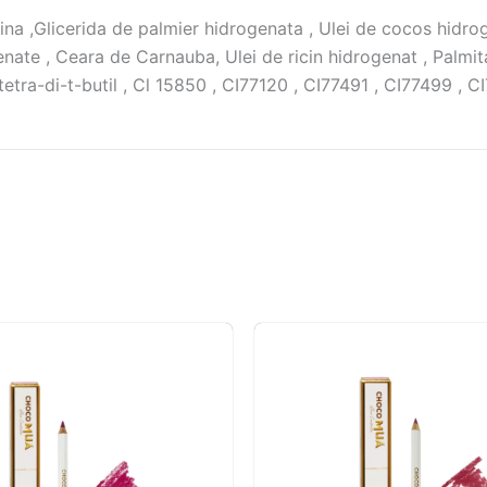
lina ,Glicerida de palmier hidrogenata , Ulei de cocos hidro
nate , Ceara de Carnauba, Ulei de ricin hidrogenat , Palmit
tetra-di-t-butil , Cl 15850 , CI77120 , CI77491 , CI77499 , C