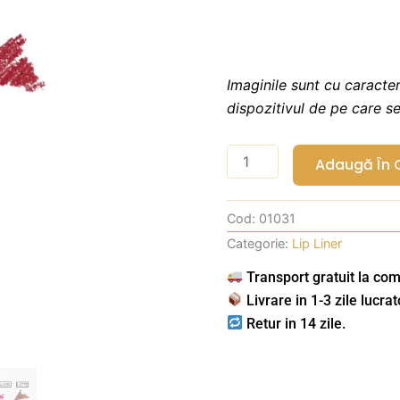
Imaginile sunt cu caracter
dispozitivul de pe care s
Cantitate
Adaugă În 
Cupcake
Lip
Cod:
01031
Liner
Categorie:
Lip Liner
Choco
Mua
Transport gratuit la com
Livrare in 1-3 zile lucrat
Retur in 14 zile.