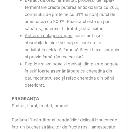
Extract de orez fermentat
: procesul de hiper-
fermentare crește puterea antioxidantă cu 20%,
conținutul de proteine cu 61% și conținutul de
aminoacizi cu 200%. Rezultatul este un păr
sănătos, puternic, hidratat și strălucitor.
Activi de colagen vegan
i care sunt ușor
absorbiți de piele și scalp și care cresc
activitatea celulară, îmbunătățesc fluxul sanguin
și previn îmbătrânirea celulară.
Peptide și aminoacizi
derivați din plante bogate
în sulf foarte asemănătoare cu cheratina din
păr, reconstruiesc și refac cheratina din părul
deteriorat.
FRAGRANȚA
Pudrat, floral, fructat, aromat
Parfumul încântător al trandafirilor delicați izbucnește
într-un buchet strălucitor de fructe roșii, amestecate