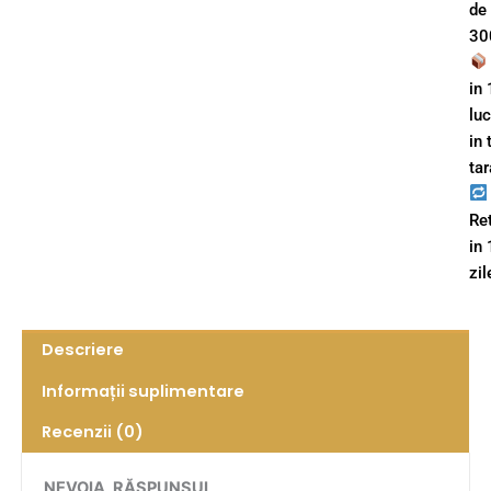
de
300
in 
lu
in 
tar
Re
in
zil
Descriere
Informații suplimentare
Recenzii (0)
NEVOIA, RĂSPUNSUL