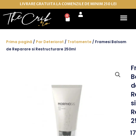
Skip
LIVRARE GRATUITA LA COMENZILE DE MINIM 250 LEI
to
0
Cart
content
Prima pagină
/
Par Deteriorat
/
Tratamente
/ Framesi Balsam
de Reparare si Restructurare 250ml
F
B
d
R
si
R
2
1