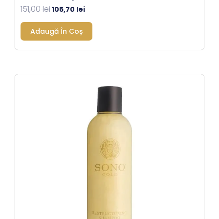
151,00
lei
105,70
lei
Adaugă În Coș