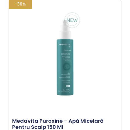
Prețul
Prețul
-30%
inițial
curent
a
este:
fost:
105,70 lei.
151,00 lei.
Medavita Puroxine – Apă Micelară
Pentru Scalp 150 Ml