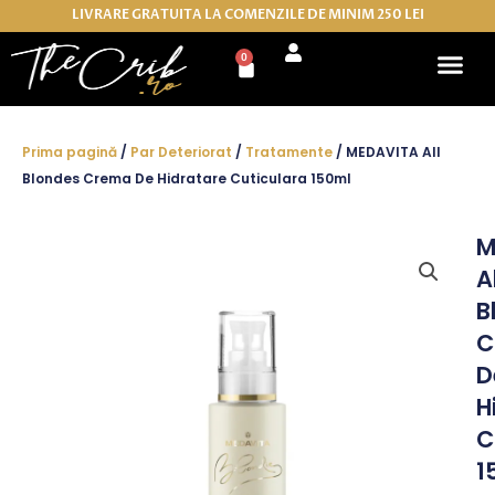
Skip
LIVRARE GRATUITA LA COMENZILE DE MINIM 250 LEI
to
0
Cart
content
Prima pagină
/
Par Deteriorat
/
Tratamente
/ MEDAVITA All
Blondes Crema De Hidratare Cuticulara 150ml
M
Al
B
C
D
H
C
1