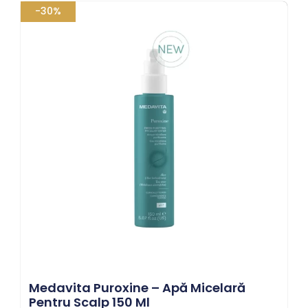
Prețul
Prețul
-30%
inițial
curent
a
este:
fost:
105,70 lei.
151,00 lei.
Medavita Puroxine – Apă Micelară
Pentru Scalp 150 Ml