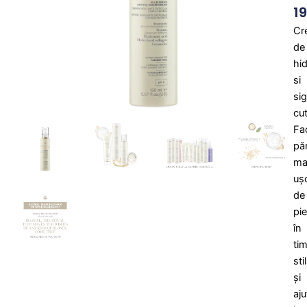
1
Cr
de
hid
si
sig
cut
Fa
păr
ma
uș
de
pi
în
ti
stil
și
aju