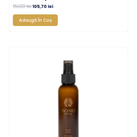
151,00
lei
105,70
lei
Adaugă În Coș