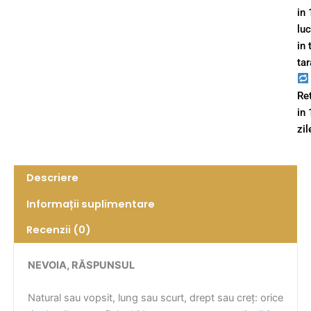
in 
lu
in 
tar
Re
in
zil
Descriere
Informații suplimentare
Recenzii (0)
NEVOIA, RĂSPUNSUL
Natural sau vopsit, lung sau scurt, drept sau creț: orice