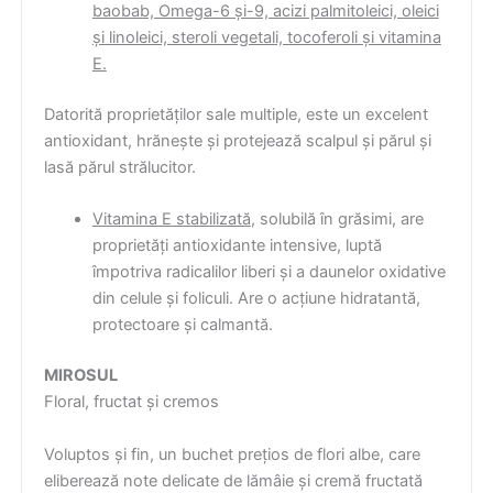
baobab, Omega-6 și-9, acizi palmitoleici, oleici
și linoleici, steroli vegetali, tocoferoli și vitamina
E.
Datorită proprietăților sale multiple, este un excelent
antioxidant, hrănește și protejează scalpul și părul și
lasă părul strălucitor.
Vitamina E stabilizată
, solubilă în grăsimi, are
proprietăți antioxidante intensive, luptă
împotriva radicalilor liberi și a daunelor oxidative
din celule și foliculi. Are o acțiune hidratantă,
protectoare și calmantă.
MIROSUL
Floral, fructat și cremos
Voluptos și fin, un buchet prețios de flori albe, care
eliberează note delicate de lămâie și cremă fructată