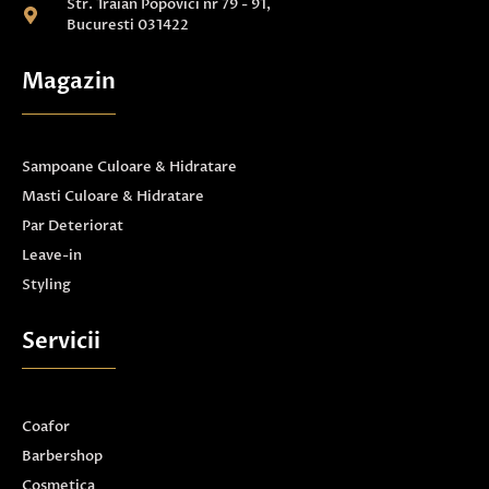
Str. Traian Popovici nr 79 - 91,
Bucuresti 031422
Magazin
Sampoane Culoare & Hidratare
Masti Culoare & Hidratare
Par Deteriorat
Leave-in
Styling
Servicii
Coafor
Barbershop
Cosmetica