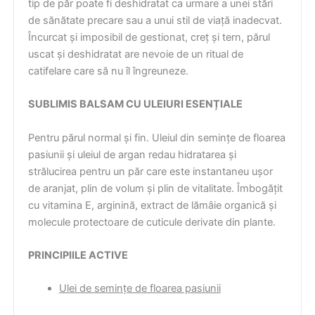
tip de păr poate fi deshidratat ca urmare a unei stări
de sănătate precare sau a unui stil de viață inadecvat.
Încurcat și imposibil de gestionat, creț și tern, părul
uscat și deshidratat are nevoie de un ritual de
catifelare care să nu îl îngreuneze.
SUBLIMIS BALSAM CU ULEIURI ESENȚIALE
Pentru părul normal și fin. Uleiul din semințe de floarea
pasiunii și uleiul de argan redau hidratarea și
strălucirea pentru un păr care este instantaneu ușor
de aranjat, plin de volum și plin de vitalitate. Îmbogățit
cu vitamina E, arginină, extract de lămâie organică și
molecule protectoare de cuticule derivate din plante.
PRINCIPIILE ACTIVE
Ulei de semințe de floarea pasiunii