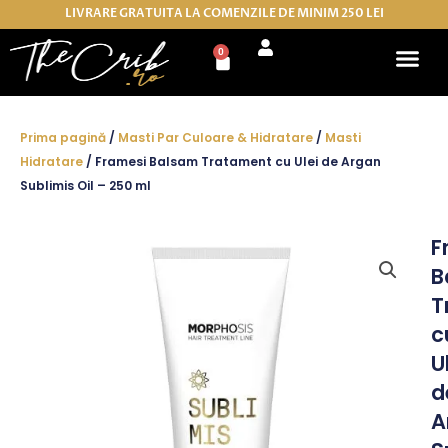
Skip
LIVRARE GRATUITA LA COMENZILE DE MINIM 250 LEI
to
0
Cart
content
Prima pagină
/
Masti Par Culoare & Hidratare
/
Masti
Hidratare
/ Framesi Balsam Tratament cu Ulei de Argan
Sublimis Oil – 250 ml
F
B
T
c
U
d
A