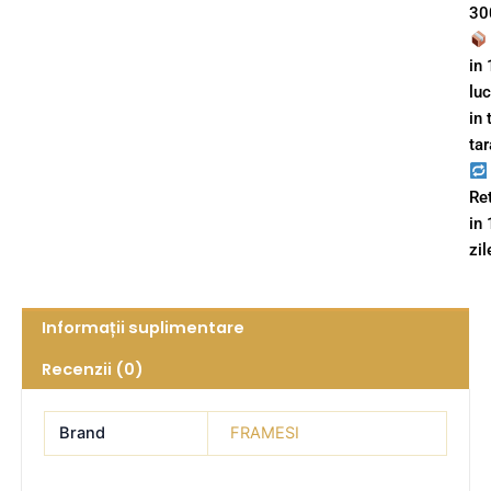
300
in 
lu
in 
tar
Re
in
zil
Informații suplimentare
Recenzii (0)
Brand
FRAMESI