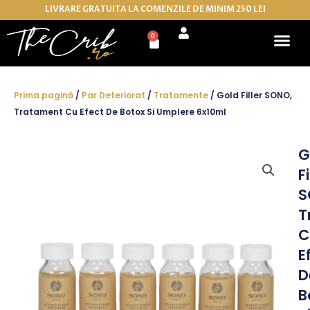
Skip
LIVRARE GRATUITA LA COMENZILE DE MINIM 250 LEI
to
0
Cart
content
Prima pagină
/
Par Deteriorat
/
Tratamente
/ Gold Filler SONO,
Tratament Cu Efect De Botox Si Umplere 6x10ml
G
Fi
S
T
C
E
D
B