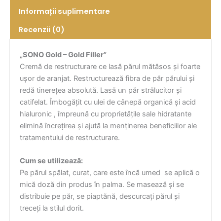
Informații suplimentare
Recenzii (0)
„SONO Gold – Gold Filler”
Cremă de restructurare ce lasă părul mătăsos și foarte
ușor de aranjat. Restructurează fibra de păr părului și
redă tinerețea absolută. Lasă un păr strălucitor și
catifelat. Îmbogățit cu ulei de cânepă organică și acid
hialuronic , împreună cu proprietățile sale hidratante
elimină încrețirea și ajută la menținerea beneficiilor ale
tratamentului de restructurare.
Cum se utilizează:
Pe părul spălat, curat, care este încă umed se aplică o
mică doză din produs în palma. Se masează și se
distribuie pe păr, se piaptănă, descurcați părul și
treceți la stilul dorit.