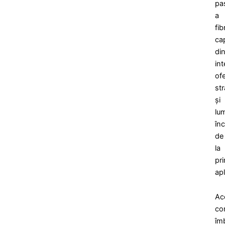
pa
a
fib
cap
di
int
of
str
și
lu
în
de
la
pr
apl
Ac
co
îm