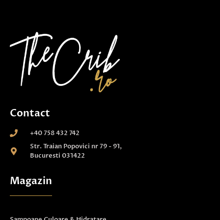
Contact
+40 758 432 742
Str. Traian Popovici nr 79 - 91,
Bucuresti 031422
Magazin
Sampoane Culoare & Hidratare