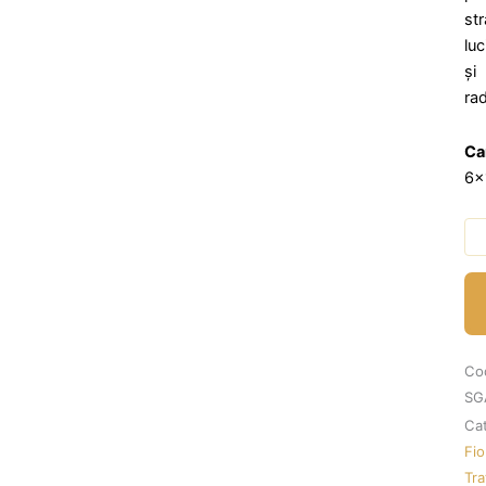
str
luc
și
rad
Ca
6x
Can
Go
Fill
SO
Tr
Cu
Co
Efe
SG
De
Cat
Bo
Fio
Si
Tr