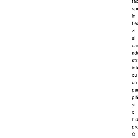
fa
sp
în
fie
zi
și
ca
ad
str
in
cu
un
pa
pl
și
o
hid
pr
O