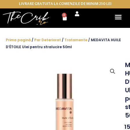
Skip
LIVRARE GRATUITA LA COMENZILE DE MINIM 250 LEI
to
0
Cart
content
Prima pagină
/
Par Deteriorat
/
Tratamente
/ MEDAVITA HUILE
D’ÉTOILE Ulei pentru stralucire 50ml
M
H
D
U
p
s
5
1