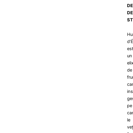
DE
DE
ST
Hui
d’É
es
un
elix
de
fr
ca
ins
ges
pe
ca
le
veț