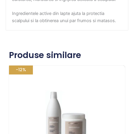
Ingredientele active din lapte ajuta la protectia
scalpului si la obtinerea unui par frumos si matasos.
Produse similare
Prețul
Prețul
-12%
inițial
curent
a
este:
fost:
148,72 lei.
169,00 lei.