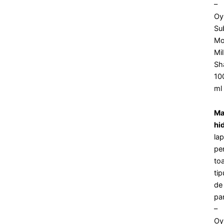
–
Oy
Su
Mo
Mi
Sh
10
ml
Ma
hi
lap
pe
to
tip
de
pa
–
Oy