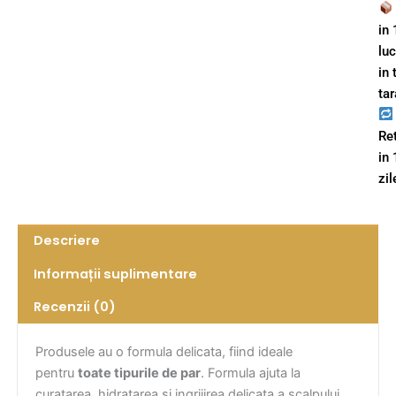
in 
lu
in 
tar
Re
in
zil
Descriere
Informații suplimentare
Recenzii (0)
Produsele au o formula delicata, fiind ideale
pentru
toate tipurile de par
. Formula ajuta la
curatarea, hidratarea si ingrijirea delicata a scalpului.