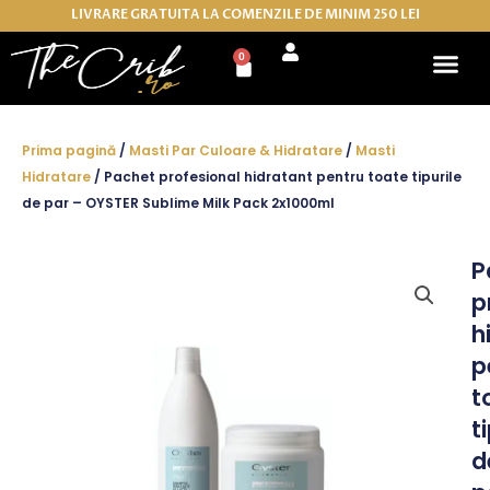
Skip
LIVRARE GRATUITA LA COMENZILE DE MINIM 250 LEI
to
0
Cart
content
Prima pagină
/
Masti Par Culoare & Hidratare
/
Masti
Hidratare
/ Pachet profesional hidratant pentru toate tipurile
de par – OYSTER Sublime Milk Pack 2x1000ml
P
p
h
p
t
t
d