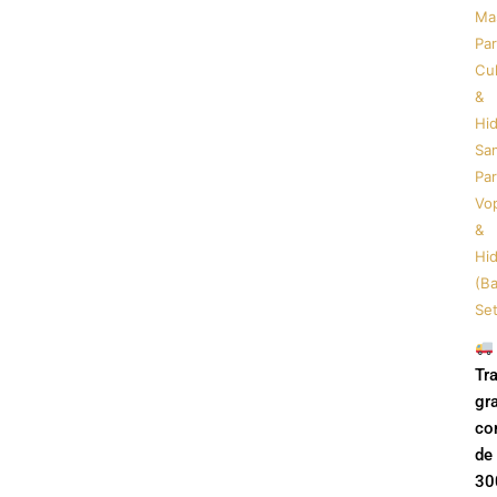
Su
Ma
Mil
Par
Pa
Cu
2x
&
Hid
Sa
Par
Vop
&
Hid
(Ba
Set
Tr
gra
co
de
300