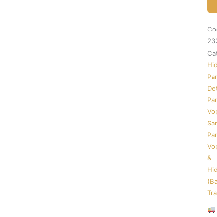
Șa
Re
Pe
Co
Re
23
Par
Cat
Hid
Par
Det
Par
Vop
Sa
Par
Vop
&
Hid
(Ba
Tr