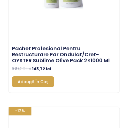
Pachet Profesional Pentru
Restructurare Par Ondulat/cret-
OYSTER Sublime Olive Pack 2×1000 Ml
169,00
lei
148,72
lei
Adaugă În Coș
Prețul
Prețul
-12%
inițial
curent
a
este:
fost:
148,72 lei.