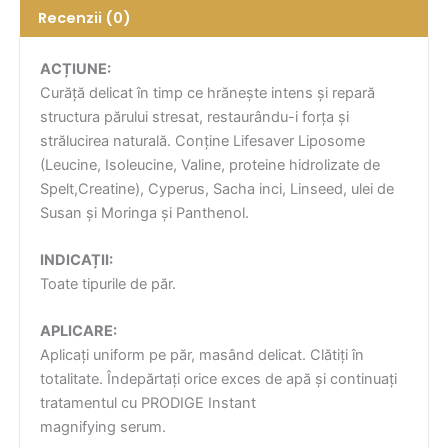
Recenzii (0)
ACȚIUNE:
Curăță delicat în timp ce hrănește intens și repară
structura părului stresat, restaurându-i forța și
strălucirea naturală. Conține Lifesaver Liposome
(Leucine, Isoleucine, Valine, proteine hidrolizate de
Spelt,Creatine), Cyperus, Sacha inci, Linseed, ulei de
Susan și Moringa și Panthenol.
INDICAȚII:
Toate tipurile de păr.
APLICARE:
Aplicați uniform pe păr, masând delicat. Clătiți în
totalitate. Îndepărtați orice exces de apă și continuați
tratamentul cu PRODIGE Instant
magnifying serum.