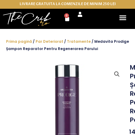
Skip
LIVRARE GRATUITA LA COMENZILE DE MINIM 250 LEI
to
0
Cart
content
Prima pagină
/
Par Deteriorat
/
Tratamente
/ Medavita Prodige
Șampon Reparator Pentru Regenerarea Parului
M
P
Ș
R
P
R
P
1