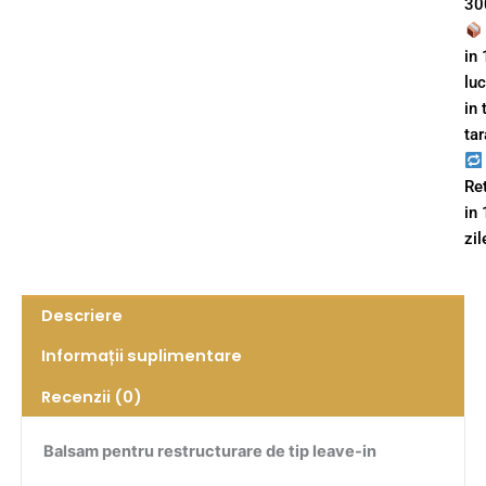
300
in 
lu
in 
tar
Re
in
zil
Descriere
Informații suplimentare
Recenzii (0)
Balsam pentru restructurare de tip leave-in