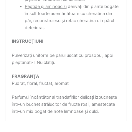
Peptide și aminoacizi
derivați din plante bogate
în sulf foarte asemănătoare cu cheratina din
păr, reconstruiesc și refac cheratina din părul
deteriorat.
INSTRUCȚIUNI
Pulverizați uniform pe părul uscat cu prosopul, apoi
pieptănați-l. Nu clătiți.
FRAGRANȚA
Pudrat, floral, fructat, aromat
Parfumul încântător al trandafirilor delicați izbucnește
într-un buchet strălucitor de fructe roșii, amestecate
într-un mix bogat de note lemnoase și dulci.