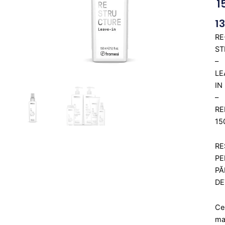
1
1
RE
ST
–
LE
IN
–
RE
15
RE
PE
PĂ
DE
Ce
ma