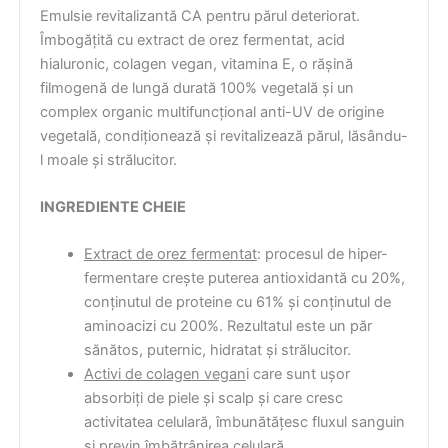
Emulsie revitalizantă CA pentru părul deteriorat.
Îmbogățită cu extract de orez fermentat, acid
hialuronic, colagen vegan, vitamina E, o rășină
filmogenă de lungă durată 100% vegetală și un
complex organic multifuncțional anti-UV de origine
vegetală, condiționează și revitalizează părul, lăsându-
l moale și strălucitor.
INGREDIENTE CHEIE
Extract de orez fermentat
: procesul de hiper-
fermentare crește puterea antioxidantă cu 20%,
conținutul de proteine cu 61% și conținutul de
aminoacizi cu 200%. Rezultatul este un păr
sănătos, puternic, hidratat și strălucitor.
Activi de colagen vegan
i care sunt ușor
absorbiți de piele și scalp și care cresc
activitatea celulară, îmbunătățesc fluxul sanguin
și previn îmbătrânirea celulară.