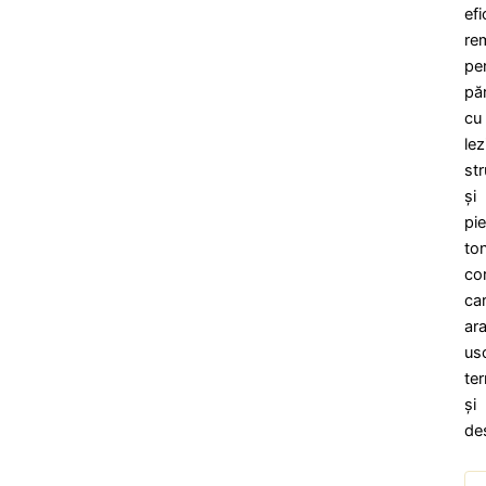
efi
re
pe
păr
cu
lez
str
și
pi
to
cor
ca
ar
us
te
și
de
Can