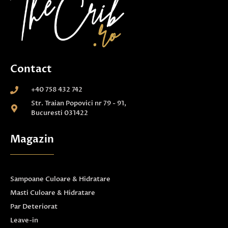
Contact
+40 758 432 742
Str. Traian Popovici nr 79 - 91,
Bucuresti 031422
Magazin
Sampoane Culoare & Hidratare
Masti Culoare & Hidratare
Par Deteriorat
Leave-in