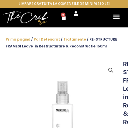
Skip
LIVRARE GRATUITA LA COMENZILE DE MINIM 250 LEI
to
0
Cart
content
Prima pagină
/
Par Deteriorat
/
Tratamente
/ RE-STRUCTURE
FRAMESI Leave-in Restructurare & Reconstructie 150ml
R
S
F
L
i
R
&
R