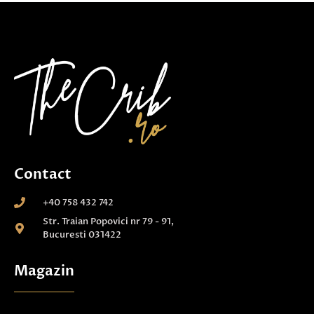
Contact
+40 758 432 742
Str. Traian Popovici nr 79 - 91,
Bucuresti 031422
Magazin