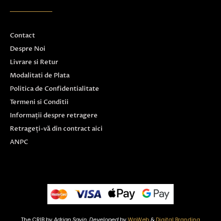
Contact
Despre Noi
Livrare si Retur
Modalitati de Plata
Politica de Confidentialitate
Termeni si Conditii
Informații despre retragere
Retrageți-vă din contract aici
ANPC
The CRIB by
Adrian Savin. Developed
by
WpWeb
&
Digital Branding