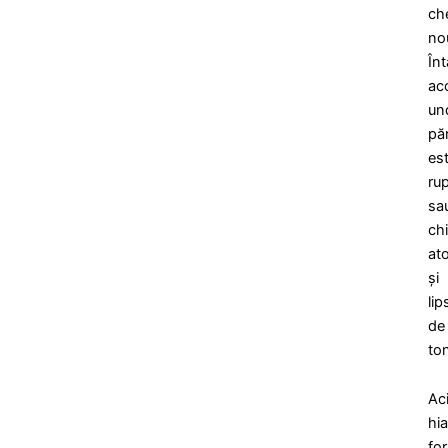
ch
no
Înt
ac
un
păr
es
ru
sa
chi
at
și
lip
de
to
Ac
hia
fo