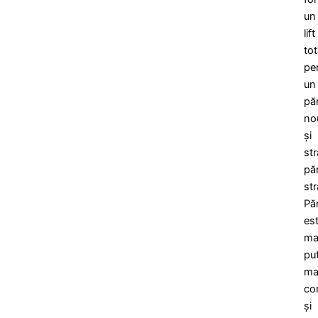
un
lift
tot
pe
un
pă
no
și
str
pă
str
Păr
es
ma
put
ma
co
și