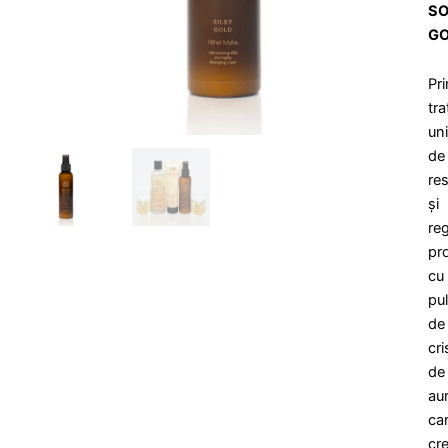
S
G
Pr
tr
uni
de
res
și
re
pr
cu
pu
de
cri
de
au
ca
cr