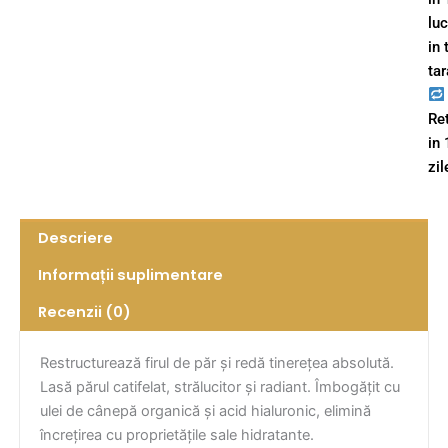
lu
in 
tar
Re
in
zil
Descriere
Informații suplimentare
Recenzii (0)
Restructurează firul de păr și redă tinerețea absolută.
Lasă părul catifelat, strălucitor și radiant. Îmbogățit cu
ulei de cânepă organică și acid hialuronic, elimină
încrețirea cu proprietățile sale hidratante.