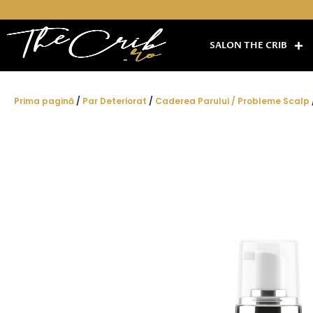
Skip
to
content
SALON THE CRIB
Prima pagină
/
Par Deteriorat
/
Caderea Parului / Probleme Scalp