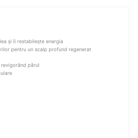
ea și îi restabilește energia
uurilor pentru un scalp profund regenerat
i revigorând părul
culare