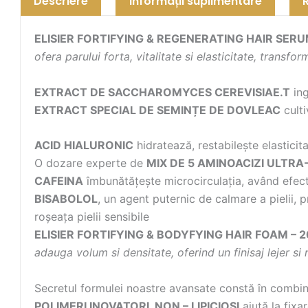
Descriere
Informații suplimentare
ELISIER FORTIFYING & REGENERATING HAIR
SERU
ofera parului
forta, vitalitate si elasticitate, transfo
EXTRACT DE SACCHAROMYCES
CEREVISIAE.T
ing
EXTRACT SPECIAL DE SEMINȚE DE
DOVLEAC
culti
ACID HIALURONIC
hidratează, restabilește elasticit
O dozare experte de
MIX DE 5 AMINOACIZI ULTRA-
CAFEINA
îmbunătățește microcirculația, având efecte 
BISABOLOL
, un agent puternic de calmare a pielii, 
roșeața pielii sensibile
ELISIER FORTIFYING & BODYFYING HAIR FOAM – 
adauga volum si densitate, oferind un finisaj lejer si 
Secretul formulei noastre avansate constă în combin
POLIMERI INOVATORI, NON – LIPICIOȘI
ajută la fixar