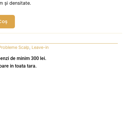
m și densitate.
Coș
 Probleme Scalp
,
Leave-in
enzi de minim 300 lei.
oare in toata tara.