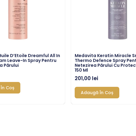
ile D’Etoile Dreamful All In
Medavita Keratin Miracle 
am Leave-In Spray Pentru
Thermo Defence Spray Pen
a Părului
Netezirea Părului Cu Protec
150 Ml
201,00
lei
În Coș
Adaugă În Coș