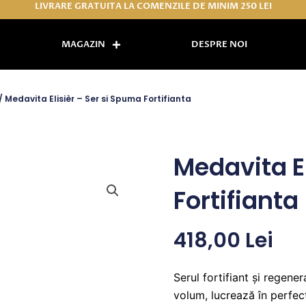
LIVRARE GRATUITA LA COMENZILE DE MINIM 250 LEI
MAGAZIN
DESPRE NOI
/ Medavita Elisièr – Ser si Spuma Fortifianta
Medavita E
Fortifianta
418,00
Lei
Serul fortifiant și regen
volum, lucrează în perfec