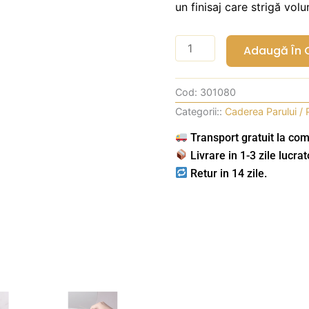
un finisaj care strigă volu
Cantitate
Adaugă În 
Medavita
Elisièr
Cod:
301080
-
Categorii::
Caderea Parului /
Ser
si
Transport gratuit la com
Spuma
Livrare in 1-3 zile lucrat
Fortifianta
Retur in 14 zile.