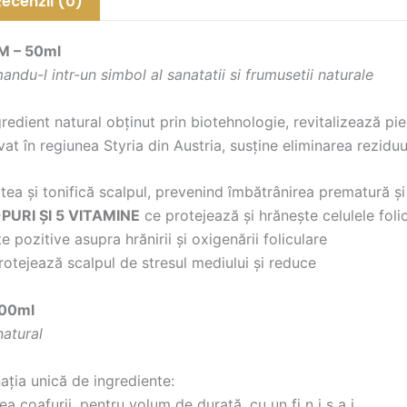
Recenzii (0)
M – 50ml
rmandu-l intr-un simbol al sanatatii si frumusetii naturale
redient natural obținut prin biotehnologie, revitalizează piel
vat în regiunea Styria din Austria, susține eliminarea rezid
atea și tonifică scalpul, prevenind îmbătrânirea prematură ș
PURI ȘI 5
VITAMINE
ce protejează și hrănește celulele foli
pozitive asupra hrănirii și oxigenării foliculare
protejează scalpul de stresul mediului și reduce
200ml
natural
ația unică de ingrediente:
ea coafurii, pentru volum de durată, cu un fi n i s a j