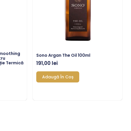
Smoothing
Sono Argan The Oil 100ml
tru
191,00
lei
ție Termică
Adaugă În Coș